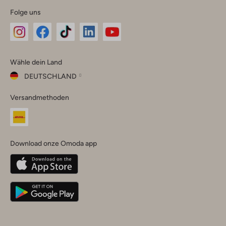
Folge uns
Omoda
Omoda
Omoda
Omoda
Omoda
Wähle dein Land
Instagram
Facebook
TikTok
LinkedIn
YouTube
DEUTSCHLAND
Wähle
Versandmethoden
dein
Schließ
Land
Nederland
België
(Nederlands)
Download onze Omoda app
Belgique
(Français)
Deutschland