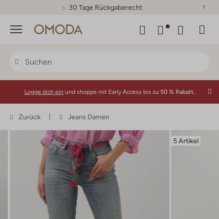
30 Tage Rückgaberecht
Menü
Logge dich ein
und shoppe mit Early Access bis zu
50 % Rabatt.
Zurück
Jeans Damen
5 Artikel