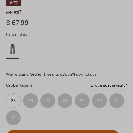
-60%
€ 169,95
€ 67,99
Farbe :
Blau
Wähle deine Größe:
Diese Größe fällt normal aus
Größentabelle
Größe ausverkauft?
25
26
27
28
29
30
31
32