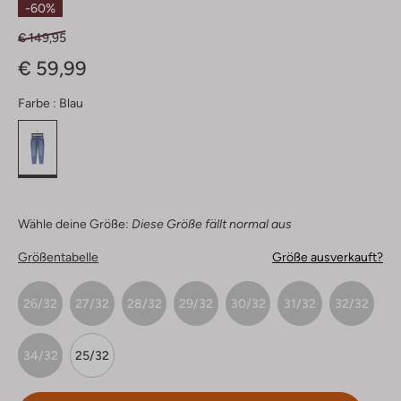
-60%
€ 149,95
€ 59,99
Farbe :
Blau
Wähle deine Größe:
Diese Größe fällt normal aus
Größentabelle
Größe ausverkauft?
26/32
27/32
28/32
29/32
30/32
31/32
32/32
34/32
25/32