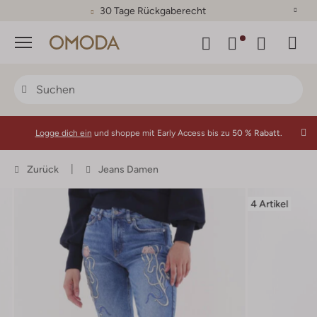
30 Tage Rückgaberecht
Menü
Logge dich ein
und shoppe mit Early Access bis zu
50 % Rabatt.
Zurück
Jeans Damen
4 Artikel