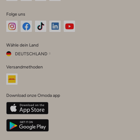
Folge uns
Omoda
Omoda
Omoda
Omoda
Omoda
Wähle dein Land
Instagram
Facebook
TikTok
LinkedIn
YouTube
DEUTSCHLAND
Wähle
Versandmethoden
dein
Schließ
Land
Nederland
België
(Nederlands)
Download onze Omoda app
Belgique
(Français)
Deutschland