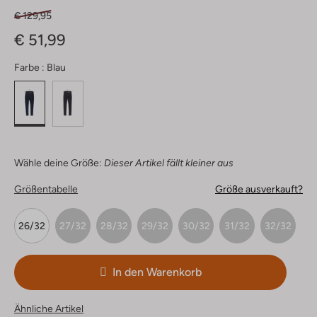
€ 129,95
€ 51,99
Farbe :
Blau
Wähle deine Größe:
Dieser Artikel fällt kleiner aus
Größentabelle
Größe ausverkauft?
26/32
27/32
28/32
29/32
30/32
31/32
32/32
In den Warenkorb
Ähnliche Artikel