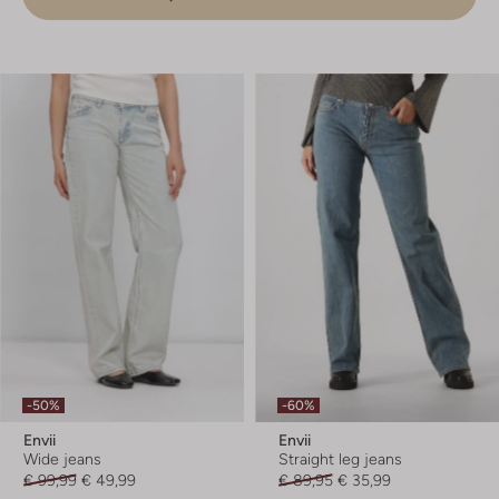
-50%
-60%
Envii
Envii
Wide jeans
Straight leg jeans
€ 99,99
€ 49,99
€ 89,95
€ 35,99