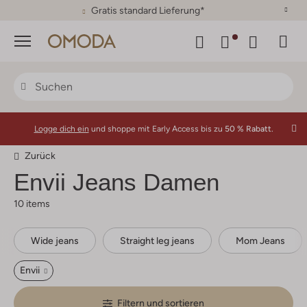
30 Tage Rückgaberecht
Menü
Logge dich ein
und shoppe mit Early Access bis zu
50 % Rabatt.
Zurück
Envii
Jeans Damen
10 items
Wide jeans
Straight leg jeans
Mom Jeans
Envii
Filtern und sortieren