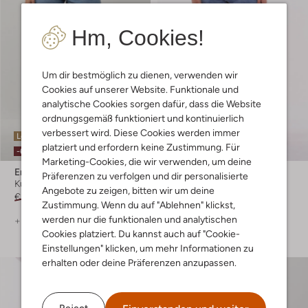
Hm, Cookies!
Um dir bestmöglich zu dienen, verwenden wir
Cookies auf unserer Website. Funktionale und
analytische Cookies sorgen dafür, dass die Website
ordnungsgemäß funktioniert und kontinuierlich
verbessert wird. Diese Cookies werden immer
Letzter Artikel
Letzte Größen
platziert und erfordern keine Zustimmung. Für
-60%
-60%
Marketing-Cookies, die wir verwenden, um deine
Envii
Envii
Präferenzen zu verfolgen und dir personalisierte
Kurze Hose
Kurze Hose
Angebote zu zeigen, bitten wir um deine
€ 64,95
€ 25,99
€ 64,95
€ 25,99
Zustimmung. Wenn du auf "Ablehnen" klickst,
werden nur die funktionalen und analytischen
+ mehr farben
+ mehr farben
Cookies platziert. Du kannst auch auf "Cookie-
Einstellungen" klicken, um mehr Informationen zu
erhalten oder deine Präferenzen anzupassen.