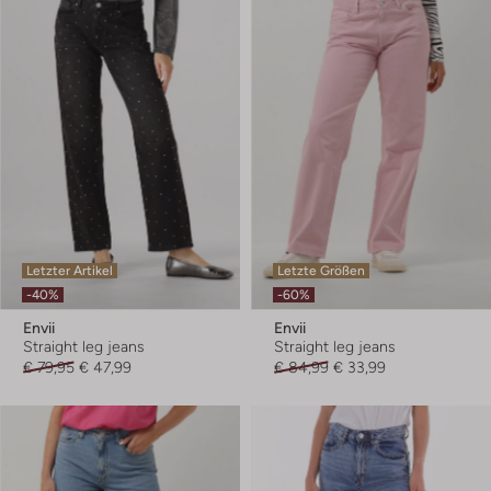
Letzter Artikel
Letzte Größen
-40%
-60%
Envii
Envii
Straight leg jeans
Straight leg jeans
€ 79,95
€ 47,99
€ 84,99
€ 33,99