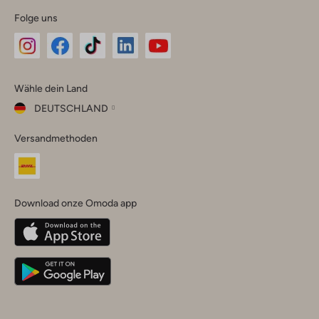
Folge uns
Omoda
Omoda
Omoda
Omoda
Omoda
Wähle dein Land
Instagram
Facebook
TikTok
LinkedIn
YouTube
DEUTSCHLAND
Wähle
Versandmethoden
dein
Schließ
Land
Nederland
België
(Nederlands)
Download onze Omoda app
Belgique
(Français)
Deutschland