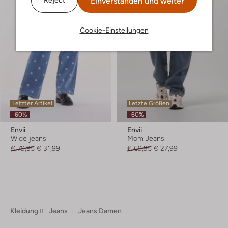
Einverstanden und weiter
Reject
Cookie-Einstellungen
Letzter Artikel
Letzte Größen
-60%
-60%
Envii
Envii
Wide jeans
Mom Jeans
€ 79,95
€ 31,99
€ 69,95
€ 27,99
Kleidung
Jeans
Jeans Damen