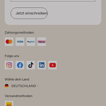
Jetzt einschreiben
Zahlungsmethoden
Folge uns
Omoda
Omoda
Omoda
Omoda
Omoda
Wähle dein Land
Instagram
Facebook
TikTok
LinkedIn
YouTube
DEUTSCHLAND
Wähle
Versandmethoden
dein
Schließ
Land