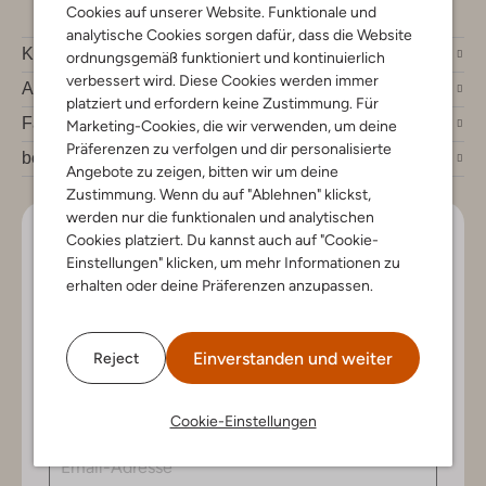
Cookies auf unserer Website. Funktionale und
analytische Cookies sorgen dafür, dass die Website
Kundenservice
ordnungsgemäß funktioniert und kontinuierlich
verbessert wird. Diese Cookies werden immer
Account
platziert und erfordern keine Zustimmung. Für
Fashion News
Marketing-Cookies, die wir verwenden, um deine
Präferenzen zu verfolgen und dir personalisierte
bei Omoda
Angebote zu zeigen, bitten wir um deine
Zustimmung. Wenn du auf "Ablehnen" klickst,
werden nur die funktionalen und analytischen
Lass uns in Kontakt bleiben
Cookies platziert. Du kannst auch auf "Cookie-
Einstellungen" klicken, um mehr Informationen zu
erhalten oder deine Präferenzen anzupassen.
Bleib auf dem Laufenden mit den neuesten Artikeln und
exklusiven Angeboten, nur für dich. Abonniere den
Newsletter und gewinne einen Einkaufsgutschein im
Wert von €150.
Einverstanden und weiter
Reject
Cookie-Einstellungen