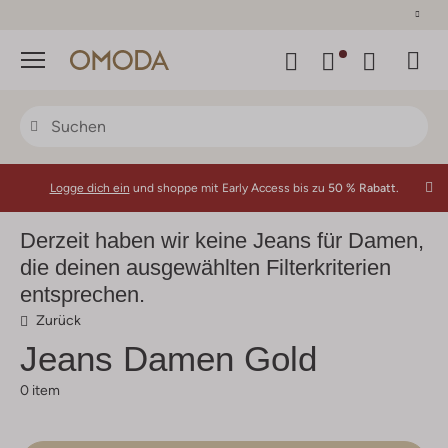
30 Tage Rückgaberecht
Menü
Logge dich ein
und shoppe mit Early Access bis zu
50 % Rabatt.
Derzeit haben wir keine Jeans für Damen,
die deinen ausgewählten Filterkriterien
entsprechen.
Zurück
Jeans Damen Gold
0 item