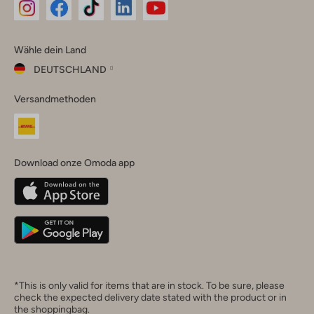
Omoda
Omoda
Omoda
Omoda
Omoda
Wähle dein Land
Instagram
Facebook
TikTok
LinkedIn
YouTube
DEUTSCHLAND
Wähle
Versandmethoden
dein
Schließ
Land
Nederland
België
(Nederlands)
Download onze Omoda app
Belgique
(Français)
Deutschland
*This is only valid for items that are in stock. To be sure, please
check the expected delivery date stated with the product or in
the shoppingbag.