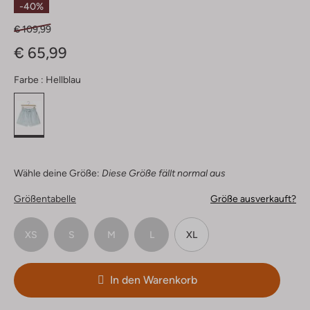
-40%
€ 109,99
€ 65,99
Farbe :
Hellblau
Wähle deine Größe:
Diese Größe fällt normal aus
Größentabelle
Größe ausverkauft?
XS
S
M
L
XL
In den Warenkorb