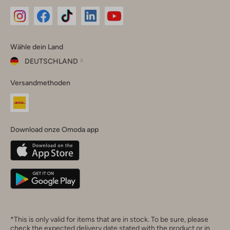
Omoda
Omoda
Omoda
Omoda
Omoda
Wähle dein Land
Instagram
Facebook
TikTok
LinkedIn
YouTube
DEUTSCHLAND
Wähle
Versandmethoden
dein
Schließ
Land
Nederland
België
(Nederlands)
Download onze Omoda app
Belgique
(Français)
Deutschland
*This is only valid for items that are in stock. To be sure, please
check the expected delivery date stated with the product or in