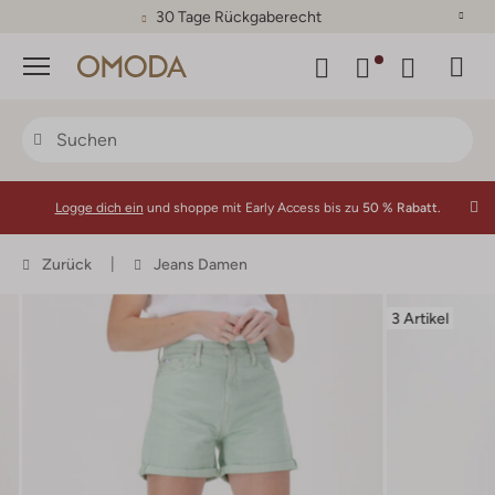
30 Tage Rückgaberecht
Menü
Logge dich ein
und shoppe mit Early Access bis zu
50 % Rabatt.
Zurück
Jeans Damen
3 Artikel