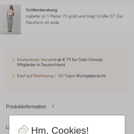
Größenberatung
Isabelle ist 1 Meter 73 groß und trägt Größe 27.
Die
Passform ist
wide
.
Kostenloser Versand
ab € 75 für Club-Omoda
Mitglieder in Deutschland
Kauf auf Rechnung
30 Tagen
Rückgaberecht
Produktinformation
Lieferung & Rückgabe
Hm, Cookies!