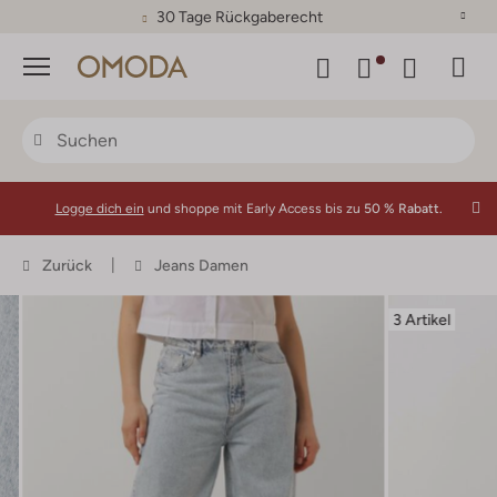
30 Tage Rückgaberecht
Menü
Logge dich ein
und shoppe mit Early Access bis zu
50 % Rabatt.
Zurück
Jeans Damen
3 Artikel