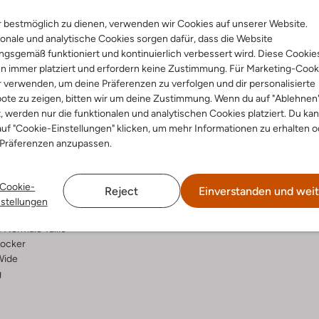
 bestmöglich zu dienen, verwenden wir Cookies auf unserer Website.
Lieferung & Rückgabe
onale und analytische Cookies sorgen dafür, dass die Website
gsgemäß funktioniert und kontinuierlich verbessert wird. Diese Cookie
n immer platziert und erfordern keine Zustimmung. Für Marketing-Cook
r verwenden, um deine Präferenzen zu verfolgen und dir personalisierte
ensetzung &
Waschanleitung
ote zu zeigen, bitten wir um deine Zustimmung. Wenn du auf "Ablehnen
t, werden nur die funktionalen und analytischen Cookies platziert. Du ka
rm
uf "Cookie-Einstellungen" klicken, um mehr Informationen zu erhalten o
bei 30 Grad normal Schon
 Präferenzen anzupassen.
d
Max. 150 °C
rade
Nicht in den Trockner
umwolle
Cookie-
Reject
Einverstanden und weit
ercentages:
Nicht chemisch Reinigen
nstellungen
l, 40 % Viscose, 2 % Elastaan
Nicht Bleichen
:
Normale Taille
ocker
Wide
g