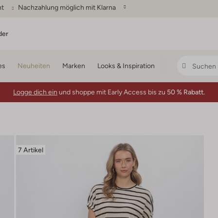
ht
Nachzahlung möglich mit Klarna
der
es
Neuheiten
Marken
Looks & Inspiration
Logge dich ein
und shoppe mit Early Access bis zu
50 % Rabatt.
7 Artikel