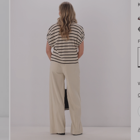
€
F
Ä