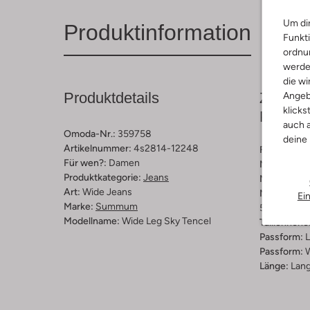
Um dir
Produktinformation
Funkti
ordnun
werde
die wi
Produktdetails
Zusamm
Angeb
klicks
Passfo
auch a
Omoda-Nr.:
359758
deine
Artikelnummer:
4s2814-12248
Farbe :
San
Für wen?:
Damen
Muster:
Ge
Produktkategorie:
Jeans
Material:
Ba
Art:
Wide Jeans
Materiaalp
Ei
Marke:
Summum
58 % Lyocel
Modellname:
Wide Leg Sky Tencel
Taillenhöhe
Passform:
L
Passform:
Länge:
Lan