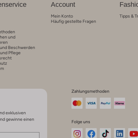
nservice
Account
Fashi
Mein Konto
Tipps & T
Häufig gestellte Fragen
ethoden
hen und
eren
 und Beschwerden
 und Pflege
srecht
hutz
um
Zahlungsmethoden
nd exklusiven
und gewinne einen
Folge uns