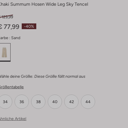
Khaki Summum Hosen Wide Leg Sky Tencel
 129,99
€ 77,99
-40%
arbe :
Sand
Wähle deine Größe:
Diese Größe fällt normal aus
Größentabelle
34
36
38
40
42
44
hnliche Artikel