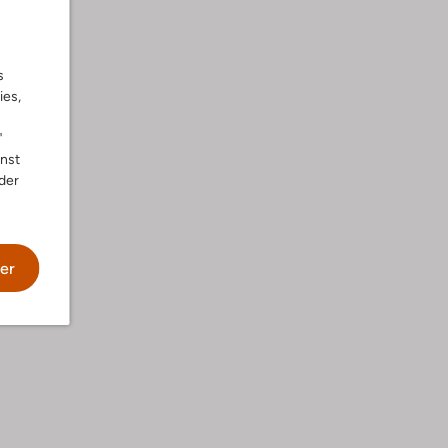
s
ies,
"
nnst
der
wäsche
er