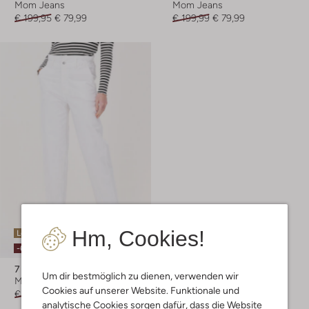
Mom Jeans
Mom Jeans
€ 199,95
€ 79,99
€ 199,99
€ 79,99
Hm, Cookies!
Letzter Artikel
-60%
7 For All Mankind
Um dir bestmöglich zu dienen, verwenden wir
Mom Jeans
Cookies auf unserer Website. Funktionale und
€ 189,95
€ 75,99
analytische Cookies sorgen dafür, dass die Website