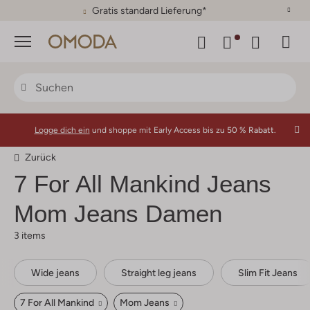
30 Tage Rückgaberecht
Menü
Logge dich ein
und shoppe mit Early Access bis zu
50 % Rabatt.
Zurück
7 For All Mankind
Jeans
Mom Jeans Damen
3 items
Wide jeans
Straight leg jeans
Slim Fit Jeans
7 For All Mankind
Mom Jeans