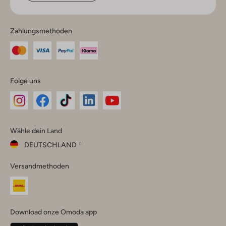
Zahlungsmethoden
Folge uns
Omoda
Omoda
Omoda
Omoda
Omoda
Wähle dein Land
Instagram
Facebook
TikTok
LinkedIn
YouTube
DEUTSCHLAND
Wähle
Versandmethoden
dein
Schließ
Land
Nederland
België
(Nederlands)
Download onze Omoda app
Belgique
(Français)