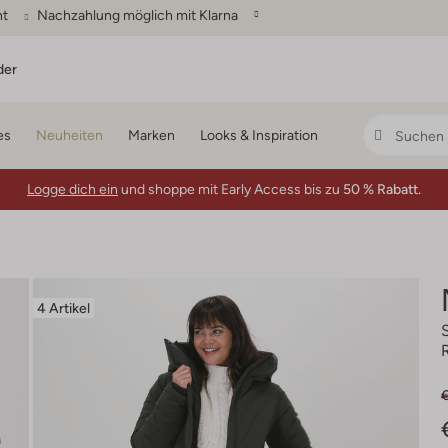
ht
Nachzahlung möglich mit Klarna
der
es
Neuheiten
Marken
Looks & Inspiration
Logge dich ein
und shoppe mit Early Access bis zu
50 % Rabatt.
4 Artikel