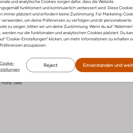
onale und analytische Cookies sorgen dafür, dass die Website
gsgemäß funktioniert und kontinuierlich verbessert wird. Diese Cookie
Lieferung & Rückgabe
n immer platziert und erfordern keine Zustimmung. Für Marketing-Cook
r verwenden, um deine Präferenzen zu verfolgen und dir personalisierte
ote zu zeigen, bitten wir um deine Zustimmung. Wenn du auf "Ablehnen
t, werden nur die funktionalen und analytischen Cookies platziert. Du ka
uf "Cookie-Einstellungen" klicken, um mehr Informationen zu erhalten o
ensetzung &
 Präferenzen anzupassen.
rm
Cookie-
warz
Reject
Einverstanden und weit
nstellungen
unkle Waschung
nim
:
Hohe Taille