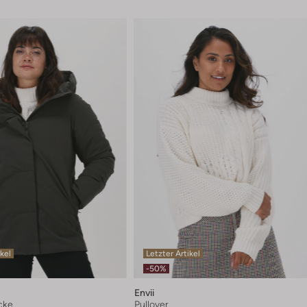
ikel
Letzter Artikel
-50%
Envii
cke
Pullover