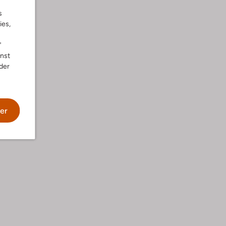
s
ies,
"
nnst
der
er