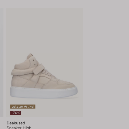
Letzter Artikel
-70%
Deabused
Sneaker High