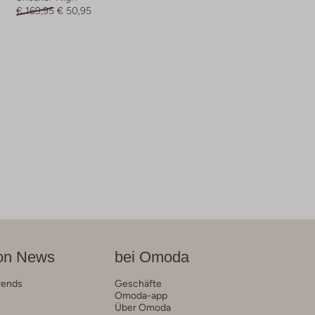
€ 169,95
€ 50,95
on News
bei Omoda
rends
Geschäfte
Omoda-app
Über Omoda