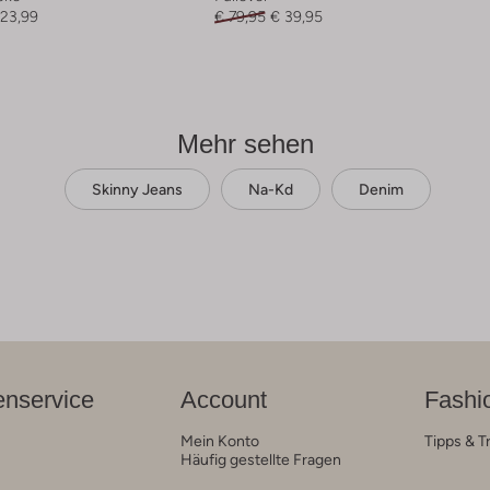
223,99
€ 79,95
€ 39,95
Mehr sehen
Skinny Jeans
Na-Kd
Denim
nservice
Account
Fashi
Mein Konto
Tipps & T
Häufig gestellte Fragen