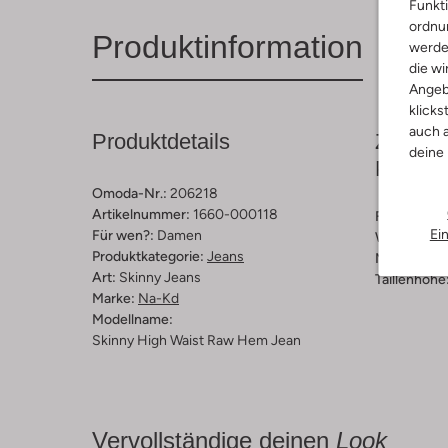
Funkti
ordnun
Produktinformation
werde
die wi
Angeb
klicks
auch a
Produktdetails
Zusamm
deine
Passfo
Omoda-Nr.:
206218
Artikelnummer:
1660-000118
Farbe :
Sch
Ei
Für wen?:
Damen
Wassing:
D
Produktkategorie:
Jeans
Material:
De
Art:
Skinny Jeans
Taillenhöhe
Marke:
Na-Kd
Modellname:
Skinny High Waist Raw Hem Jean
Vervollständige deinen
Look