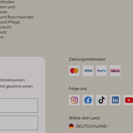
ethoden
hen und
eren
 und Beschwerden
 und Pflege
srecht
hutz
um
Zahlungsmethoden
nd exklusiven
und gewinne einen
Folge uns
Omoda
Omoda
Omoda
Omoda
Om
Wähle dein Land
Instagram
Facebook
TikTok
LinkedI
Yo
DEUTSCHLAND
Wähle