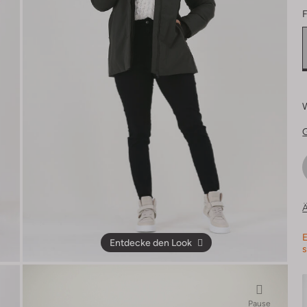
F
Ä
E
Entdecke den Look
s
Pause