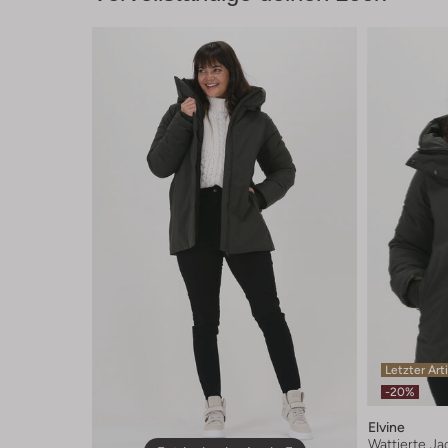
Letzter Art
-20%
Elvine
Wattierte Ja