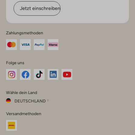
Jetzt einschreiben
Zahlungsmethoden
Folge uns
Omoda
Omoda
Omoda
Omoda
Omoda
Wähle dein Land
Instagram
Facebook
TikTok
LinkedIn
YouTube
DEUTSCHLAND
Wähle
Versandmethoden
dein
Schließ
Land
Nederland