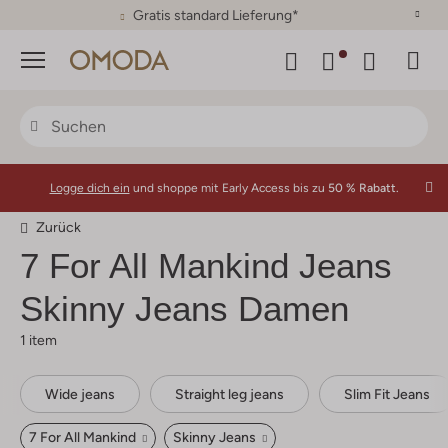
30 Tage Rückgaberecht
Menü
Logge dich ein
und shoppe mit Early Access bis zu
50 % Rabatt.
Zurück
7 For All Mankind
Jeans
Skinny Jeans Damen
1 item
Wide jeans
Straight leg jeans
Slim Fit Jeans
7 For All Mankind
Skinny Jeans