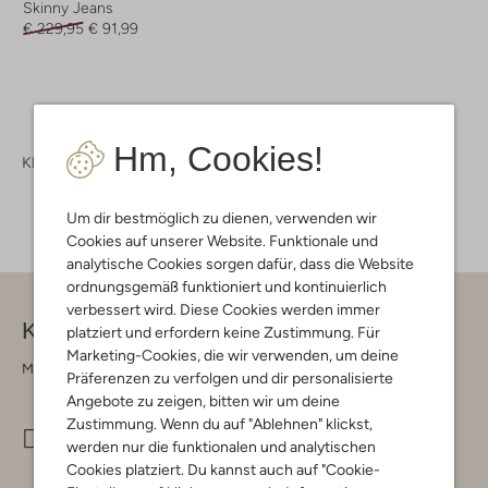
Skinny Jeans
€ 229,95
€ 91,99
Hm, Cookies!
Kleidung
Jeans
Jeans Damen
Um dir bestmöglich zu dienen, verwenden wir
Cookies auf unserer Website. Funktionale und
analytische Cookies sorgen dafür, dass die Website
ordnungsgemäß funktioniert und kontinuierlich
verbessert wird. Diese Cookies werden immer
Kontakt
platziert und erfordern keine Zustimmung. Für
Marketing-Cookies, die wir verwenden, um deine
Montag - Freitag 09:00 - 17:00 uur
Präferenzen zu verfolgen und dir personalisierte
Angebote zu zeigen, bitten wir um deine
Zustimmung. Wenn du auf "Ablehnen" klickst,
info@omoda.de
werden nur die funktionalen und analytischen
Cookies platziert. Du kannst auch auf "Cookie-