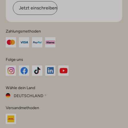
Jetzt einschreiben
Zahlungsmethoden
Folge uns
Omoda
Omoda
Omoda
Omoda
Omoda
Wähle dein Land
Instagram
Facebook
TikTok
LinkedIn
YouTube
DEUTSCHLAND
Wähle
Versandmethoden
dein
Schließ
Land
Nederland