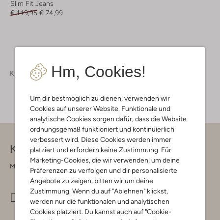
Slim Fit Jeans
€ 149,95
€ 74,99
Hm, Cookies!
Kleidung
Jeans
Jeans Damen
Um dir bestmöglich zu dienen, verwenden wir
Cookies auf unserer Website. Funktionale und
analytische Cookies sorgen dafür, dass die Website
ordnungsgemäß funktioniert und kontinuierlich
verbessert wird. Diese Cookies werden immer
Kontakt
platziert und erfordern keine Zustimmung. Für
Marketing-Cookies, die wir verwenden, um deine
Montag - Freitag 09:00 - 17:00 uur
Präferenzen zu verfolgen und dir personalisierte
Angebote zu zeigen, bitten wir um deine
Zustimmung. Wenn du auf "Ablehnen" klickst,
info@omoda.de
werden nur die funktionalen und analytischen
Cookies platziert. Du kannst auch auf "Cookie-