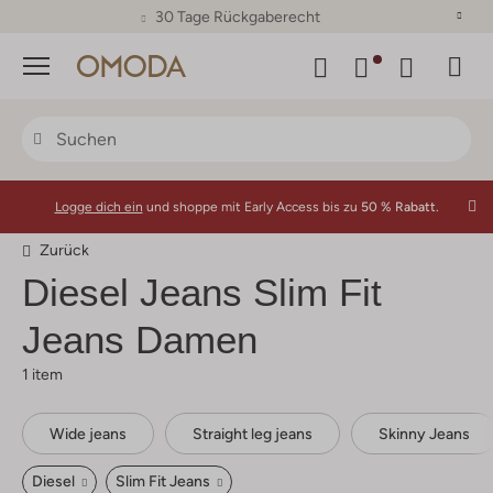
30 Tage Rückgaberecht
Menü
Logge dich ein
und shoppe mit Early Access bis zu
50 % Rabatt.
Zurück
Diesel
Jeans Slim Fit
Jeans Damen
1 item
Wide jeans
Straight leg jeans
Skinny Jeans
Diesel
Slim Fit Jeans