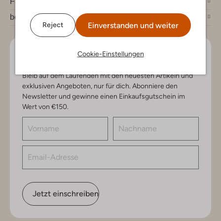
Fashion News
bei Omoda
Einverstanden und weiter
Reject
Cookie-Einstellungen
Lass uns in Kontakt bleiben
Bleib auf dem Laufenden mit den neuesten Artikeln und
exklusiven Angeboten, nur für dich. Abonniere den
Newsletter und gewinne einen Einkaufsgutschein im
Wert von €150.
Jetzt einschreiben