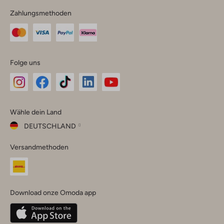
Zahlungsmethoden
Folge uns
Omoda
Omoda
Omoda
Omoda
Omoda
Wähle dein Land
Instagram
Facebook
TikTok
LinkedIn
YouTube
DEUTSCHLAND
Wähle
Versandmethoden
dein
Schließ
Land
Nederland
België
(Nederlands)
Download onze Omoda app
Belgique
(Français)
Deutschland