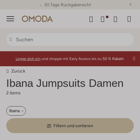
30 Tage Rückgaberecht
Menü
Logge dich ein
und shoppe mit Early Access bis zu
50 % Rabatt.
Zurück
Ibana
Jumpsuits Damen
2 items
Ibana
Filtern und sortieren