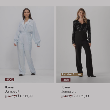
Letzter Artikel
-50%
-30%
Ibana
Ibana
Jumpsuit
Jumpsuit
€ 239,99
€ 119,99
€ 199,95
€ 139,99