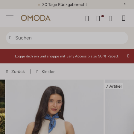
30 Tage Rückgaberecht
Menü
Logge dich ein
und shoppe mit Early Access bis zu
50 % Rabatt.
Zurück
Kleider
7 Artikel