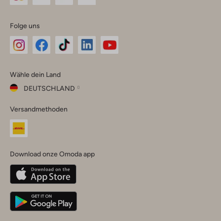
Folge uns
Omoda
Omoda
Omoda
Omoda
Omoda
Wähle dein Land
Instagram
Facebook
TikTok
LinkedIn
YouTube
DEUTSCHLAND
Wähle
Versandmethoden
dein
Schließ
Land
Nederland
België
(Nederlands)
Download onze Omoda app
Belgique
(Français)
Deutschland