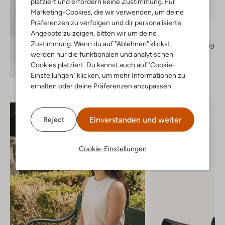
platziert und erfordern keine Zustimmung. Für
Marketing-Cookies, die wir verwenden, um deine
-50%
Präferenzen zu verfolgen und dir personalisierte
Ayana
Angebote zu zeigen, bitten wir um deine
Slipper
Zustimmung. Wenn du auf "Ablehnen" klickst,
€ 129,99
€ 64,99
werden nur die funktionalen und analytischen
+ mehr farben
Cookies platziert. Du kannst auch auf "Cookie-
Entdecke den Look
Einstellungen" klicken, um mehr Informationen zu
erhalten oder deine Präferenzen anzupassen.
Einverstanden und weiter
Reject
Cookie-Einstellungen