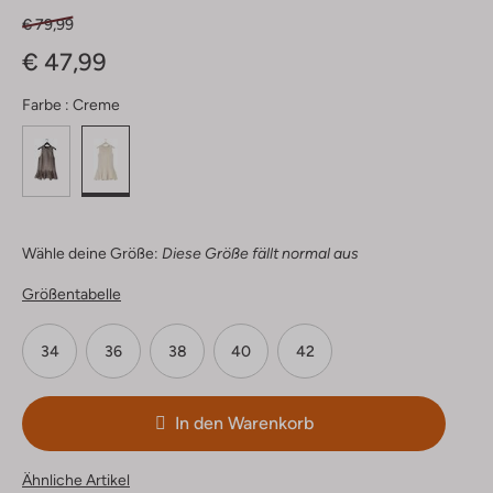
€ 79,99
€ 47,99
Farbe :
Creme
Wähle deine Größe:
Diese Größe fällt normal aus
Größentabelle
34
36
38
40
42
In den Warenkorb
Ähnliche Artikel