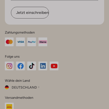
Jetzt einschreiben
Zahlungsmethoden
Folge uns
Omoda
Omoda
Omoda
Omoda
Omoda
Wähle dein Land
Instagram
Facebook
TikTok
LinkedIn
YouTube
DEUTSCHLAND
Wähle
Versandmethoden
dein
Schließ
Land