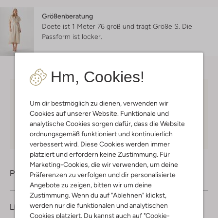
Größenberatung
Doete ist 1 Meter 76 groß und trägt Größe S.
Die
Passform ist
locker
.
Hm, Cookies!
Kostenloser Versand
ab € 75 für Club-Omoda
Um dir bestmöglich zu dienen, verwenden wir
Mitglieder in Deutschland
Cookies auf unserer Website. Funktionale und
Kauf auf Rechnung
30 Tagen
Rückgaberecht
analytische Cookies sorgen dafür, dass die Website
ordnungsgemäß funktioniert und kontinuierlich
verbessert wird. Diese Cookies werden immer
platziert und erfordern keine Zustimmung. Für
Marketing-Cookies, die wir verwenden, um deine
Produktinformation
Präferenzen zu verfolgen und dir personalisierte
Angebote zu zeigen, bitten wir um deine
Zustimmung. Wenn du auf "Ablehnen" klickst,
werden nur die funktionalen und analytischen
Lieferung & Rückgabe
Cookies platziert. Du kannst auch auf "Cookie-