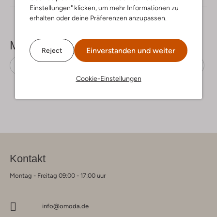
Einstellungen" klicken, um mehr Informationen zu
erhalten oder deine Präferenzen anzupassen.
Mehr sehen
Einverstanden und weiter
Reject
Maxikleider
Greek Archaic Kori
Leinen
Cookie-Einstellungen
Kontakt
Montag - Freitag 09:00 - 17:00 uur
info@omoda.de