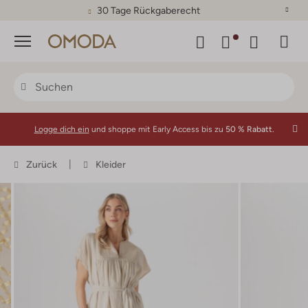
30 Tage Rückgaberecht
Menü
Logge dich ein
und shoppe mit Early Access bis zu
50 % Rabatt.
Zurück
Kleider