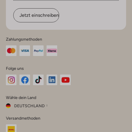
Jetzt einschreiben
Zahlungsmethoden
Folge uns
Omoda
Omoda
Omoda
Omoda
Omoda
Wähle dein Land
Instagram
Facebook
TikTok
LinkedIn
YouTube
DEUTSCHLAND
Wähle
Versandmethoden
dein
Schließ
Land