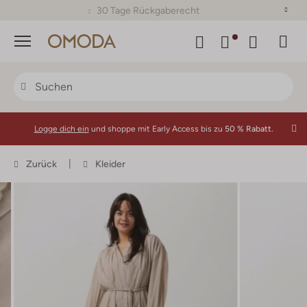
30 Tage Rückgaberecht
Menü
Logge dich ein
und shoppe mit Early Access bis zu
50 % Rabatt.
Zurück
Kleider