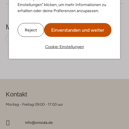
Einstellungen" klicken, um mehr Informationen zu
erhalten oder deine Präferenzen anzupassen.
Mehr sehen
Einverstanden und weiter
Reject
Midikleider
Ibana
Cookie-Einstellungen
Kontakt
Montag - Freitag 09:00 - 17:00 uur
info@omoda.de