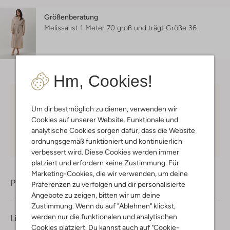
Größenberatung
Melissa ist 1 Meter 70 groß und trägt Größe 36.
Hm, Cookies!
Kostenloser Versand
ab € 75 für Club-Omoda
Um dir bestmöglich zu dienen, verwenden wir
Mitglieder in Deutschland
Cookies auf unserer Website. Funktionale und
Kauf auf Rechnung
30 Tagen
Rückgaberecht
analytische Cookies sorgen dafür, dass die Website
ordnungsgemäß funktioniert und kontinuierlich
verbessert wird. Diese Cookies werden immer
platziert und erfordern keine Zustimmung. Für
Marketing-Cookies, die wir verwenden, um deine
Produktinformation
Präferenzen zu verfolgen und dir personalisierte
Angebote zu zeigen, bitten wir um deine
Zustimmung. Wenn du auf "Ablehnen" klickst,
werden nur die funktionalen und analytischen
Lieferung & Rückgabe
Cookies platziert. Du kannst auch auf "Cookie-