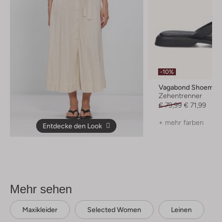
-10%
Vagabond Shoemak
Zehentrenner
€ 79,99
€ 71,99
+ mehr farben
Entdecke den Look
Mehr sehen
Maxikleider
Selected Women
Leinen