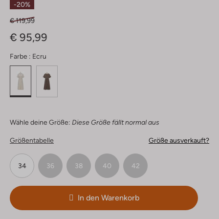
-20%
€ 119,99
€ 95,99
Farbe :
Ecru
Wähle deine Größe:
Diese Größe fällt normal aus
Größentabelle
Größe ausverkauft?
34
36
38
40
42
In den Warenkorb