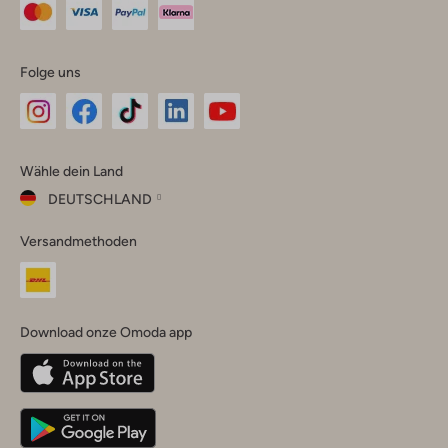
Folge uns
Omoda
Omoda
Omoda
Omoda
Omoda
Wähle dein Land
Instagram
Facebook
TikTok
LinkedIn
YouTube
DEUTSCHLAND
Wähle
Versandmethoden
dein
Schließ
Land
Nederland
België
(Nederlands)
Download onze Omoda app
Belgique
(Français)
Deutschland