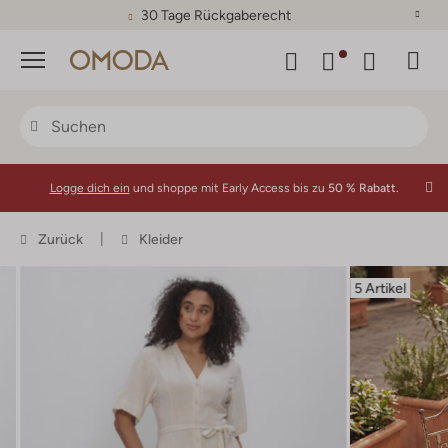
30 Tage Rückgaberecht
Menü
Logge dich ein
und shoppe mit Early Access bis zu
50 % Rabatt.
Zurück
Kleider
5 Artikel