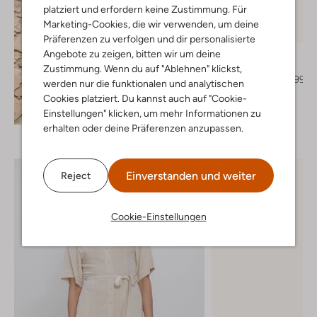
platziert und erfordern keine Zustimmung. Für
Marketing-Cookies, die wir verwenden, um deine
-30%
Präferenzen zu verfolgen und dir personalisierte
Bibi Lou
Angebote zu zeigen, bitten wir um deine
Ballerinas
Zustimmung. Wenn du auf "Ablehnen" klickst,
€ 169,99
€ 118,99
werden nur die funktionalen und analytischen
Cookies platziert. Du kannst auch auf "Cookie-
+ mehr farben
Entdecke den Look
Einstellungen" klicken, um mehr Informationen zu
erhalten oder deine Präferenzen anzupassen.
Einverstanden und weiter
Reject
Cookie-Einstellungen