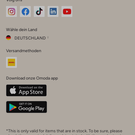
Omoda
Omoda
Omoda
Omoda
Omoda
Wähle dein Land
Instagram
Facebook
TikTok
LinkedIn
YouTube
DEUTSCHLAND
Wähle
Versandmethoden
dein
Schließ
Land
Nederland
België
(Nederlands)
Download onze Omoda app
Belgique
(Français)
Deutschland
*This is only valid for items that are in stock. To be sure, please