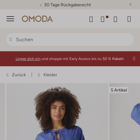
30 Tage Rückgaberecht
Menü
Logge dich ein
und shoppe mit Early Access bis zu
50 % Rabatt.
Zurück
Kleider
5 Artikel