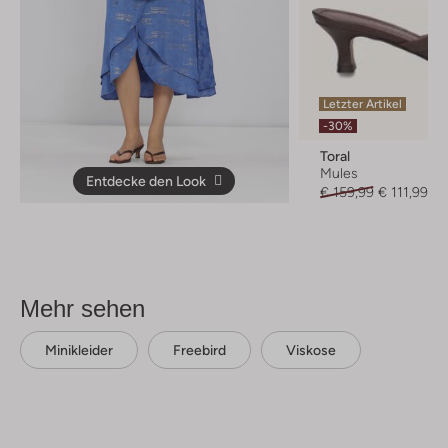
Letzter Artikel
-30%
Toral
Mules
Entdecke den Look
€ 159,99
€ 111,99
Mehr sehen
Minikleider
Freebird
Viskose