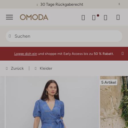
30 Tage Rückgaberecht
Menü
Logge dich ein
und shoppe mit Early Access bis zu
50 % Rabatt.
Zurück
Kleider
5 Artikel