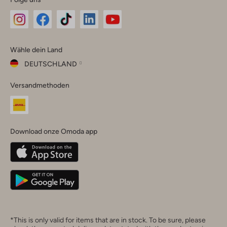
Omoda
Omoda
Omoda
Omoda
Omoda
Wähle dein Land
Instagram
Facebook
TikTok
LinkedIn
YouTube
DEUTSCHLAND
Wähle
Versandmethoden
dein
Schließ
Land
Nederland
België
(Nederlands)
Download onze Omoda app
Belgique
(Français)
Deutschland
*This is only valid for items that are in stock. To be sure, please