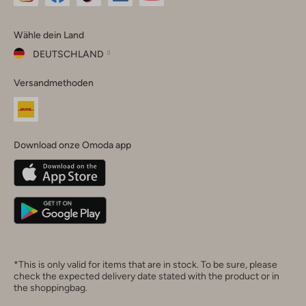
Omoda
Omoda
Omoda
Omoda
Omoda
Wähle dein Land
Instagram
Facebook
TikTok
LinkedIn
YouTube
DEUTSCHLAND
Wähle
Versandmethoden
dein
Schließ
Land
Nederland
België
(Nederlands)
Download onze Omoda app
Belgique
(Français)
Deutschland
*This is only valid for items that are in stock. To be sure, please
check the expected delivery date stated with the product or in
the shoppingbag.