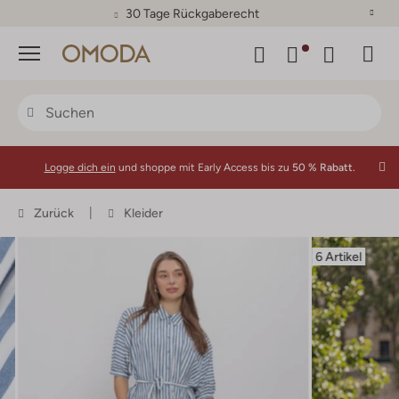
30 Tage Rückgaberecht
Menü
Logge dich ein
und shoppe mit Early Access bis zu
50 % Rabatt.
Zurück
Kleider
6 Artikel