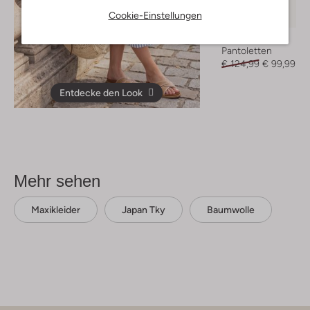
Letzter Artikel
Cookie-Einstellungen
-20%
Ctwlk
Pantoletten
€ 124,99
€ 99,99
Entdecke den Look
Mehr sehen
Maxikleider
Japan Tky
Baumwolle