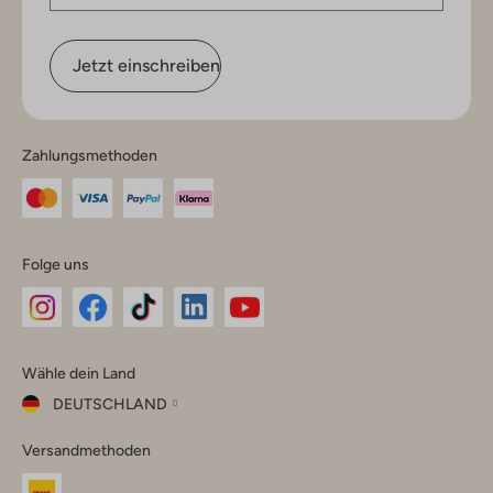
Jetzt einschreiben
Zahlungsmethoden
Folge uns
Omoda
Omoda
Omoda
Omoda
Omoda
Wähle dein Land
Instagram
Facebook
TikTok
LinkedIn
YouTube
DEUTSCHLAND
Wähle
Versandmethoden
dein
Schließ
Land