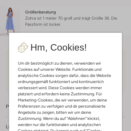
Größenberatung
Zohra ist 1 meter 70 groß und trägt Größe 36.
Die
Passform ist
locker
.
Hm, Cookies!
Kostenloser Versand
ab € 75 für Club-Omoda
Um dir bestmöglich zu dienen, verwenden wir
Mitglieder in Deutschland
Cookies auf unserer Website. Funktionale und
analytische Cookies sorgen dafür, dass die Website
Kauf auf Rechnung
30 Tagen
Rückgaberecht
ordnungsgemäß funktioniert und kontinuierlich
verbessert wird. Diese Cookies werden immer
platziert und erfordern keine Zustimmung. Für
Marketing-Cookies, die wir verwenden, um deine
Präferenzen zu verfolgen und dir personalisierte
Produktinformation
Angebote zu zeigen, bitten wir um deine
Zustimmung. Wenn du auf "Ablehnen" klickst,
werden nur die funktionalen und analytischen
Lieferung & Rückgabe
Cookies platziert. Du kannst auch auf "Cookie-