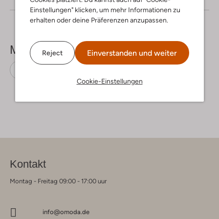
Einstellungen" klicken, um mehr Informationen zu
erhalten oder deine Präferenzen anzupassen.
Mehr sehen
Einverstanden und weiter
Reject
Midikleider
Na-Kd
Bio-Baumwolle
Cookie-Einstellungen
Kontakt
Montag - Freitag 09:00 - 17:00 uur
info@omoda.de