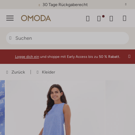
30 Tage Rückgaberecht
Menü
Logge dich ein
und shoppe mit Early Access bis zu
50 % Rabatt.
Zurück
Kleider