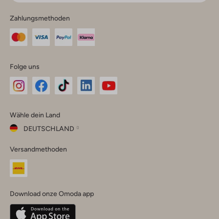
Zahlungsmethoden
Folge uns
Omoda
Omoda
Omoda
Omoda
Omoda
Wähle dein Land
Instagram
Facebook
TikTok
LinkedIn
YouTube
DEUTSCHLAND
Wähle
Versandmethoden
dein
Schließ
Land
Nederland
België
(Nederlands)
Download onze Omoda app
Belgique
(Français)
Deutschland