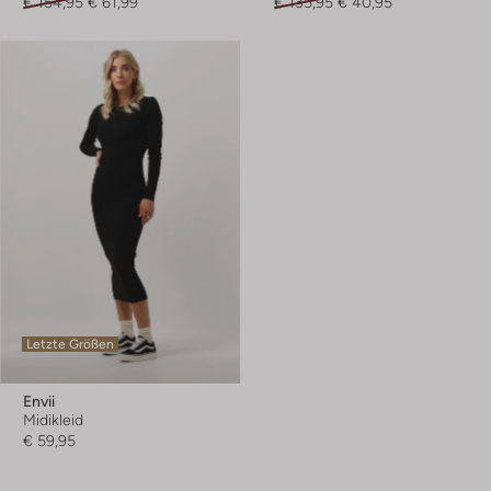
€ 154,95
€ 61,99
€ 135,95
€ 40,95
Letzte Größen
Envii
Midikleid
€ 59,95