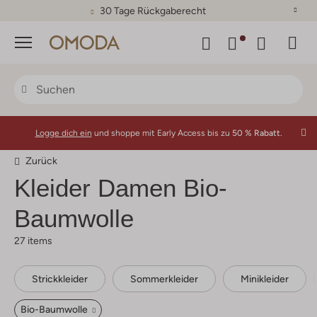
30 Tage Rückgaberecht
Menü
Logge dich ein
und shoppe mit Early Access bis zu
50 % Rabatt.
Zurück
Kleider Damen Bio-
Baumwolle
27 items
Strickkleider
Sommerkleider
Minikleider
Bio-Baumwolle