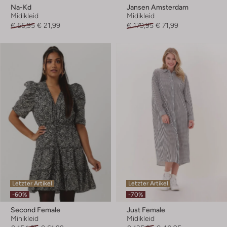
Na-Kd
Jansen Amsterdam
Midikleid
Midikleid
€ 55,95
€ 21,99
€ 179,95
€ 71,99
Letzter Artikel
Letzter Artikel
-60%
-70%
Second Female
Just Female
Minikleid
Midikleid