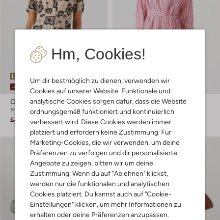
Hm, Cookies!
Letzter Artikel
Letzter Artikel
Um dir bestmöglich zu dienen, verwenden wir
-60%
-60%
Cookies auf unserer Website. Funktionale und
analytische Cookies sorgen dafür, dass die Website
Object
Fabienne Chapot
Minikleid
Minikleid
ordnungsgemäß funktioniert und kontinuierlich
€ 59,99
€ 23,99
€ 139,99
€ 55,99
verbessert wird. Diese Cookies werden immer
platziert und erfordern keine Zustimmung. Für
Marketing-Cookies, die wir verwenden, um deine
Präferenzen zu verfolgen und dir personalisierte
Angebote zu zeigen, bitten wir um deine
Zustimmung. Wenn du auf "Ablehnen" klickst,
werden nur die funktionalen und analytischen
Cookies platziert. Du kannst auch auf "Cookie-
Einstellungen" klicken, um mehr Informationen zu
erhalten oder deine Präferenzen anzupassen.