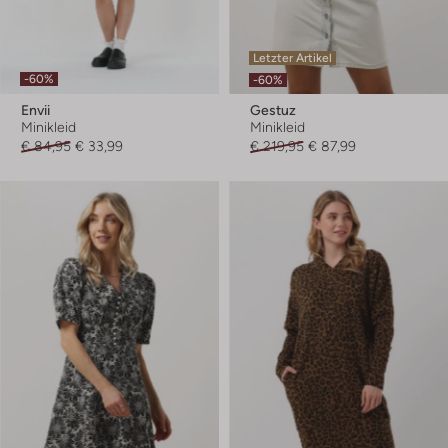
Letzter Artikel
-60%
-60%
Envii
Gestuz
Minikleid
Minikleid
€ 84,95
€ 33,99
€ 219,95
€ 87,99