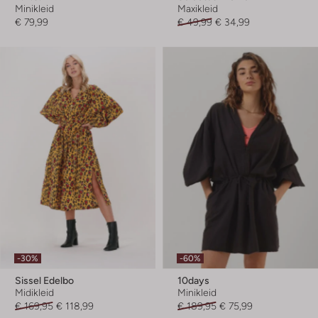
Minikleid
Maxikleid
€ 79,99
€ 49,99
€ 34,99
-30%
-60%
Sissel Edelbo
10days
Midikleid
Minikleid
€ 169,95
€ 118,99
€ 189,95
€ 75,99