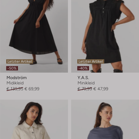
Letzter Artikel
Letzter Artikel
-50%
-40%
Modström
Y.a.s.
Midikleid
Minikleid
€ 139,95
€ 69,99
€ 79,99
€ 47,99