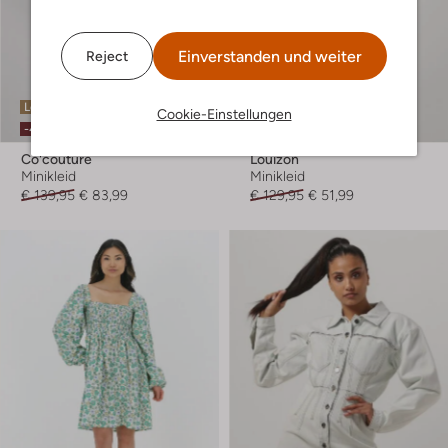
Einverstanden und weiter
Reject
Letzte Größen
Letzter Artikel
Cookie-Einstellungen
-40%
-60%
Co'couture
Louizon
Minikleid
Minikleid
€ 139,95
€ 83,99
€ 129,95
€ 51,99