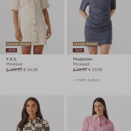
Letzter Artikel
Letzter Artikel
-50%
-50%
Y.a.s.
Modström
Minikleid
Minikleid
€ 109,99
€ 54,99
€ 59,99
€ 29,99
+ mehr farben