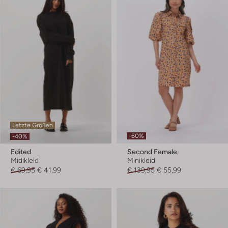
Letzte Größen
-60%
-40%
Edited
Second Female
Midikleid
Minikleid
€ 69,95
€ 41,99
€ 139,95
€ 55,99