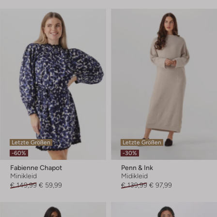
Letzte Größen
Letzte Größen
-60%
-30%
Fabienne Chapot
Penn & Ink
Minikleid
Midikleid
€ 149,99
€ 59,99
€ 139,99
€ 97,99