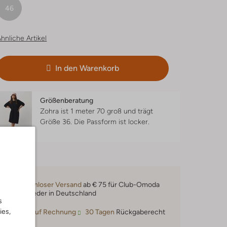
46
hnliche Artikel
In den Warenkorb
Größenberatung
Zohra ist 1 meter 70 groß und trägt
Größe 36.
Die Passform ist
locker
.
Kostenloser Versand
ab € 75 für Club-Omoda
Mitglieder in Deutschland
s
ies,
Kauf auf Rechnung
30 Tagen
Rückgaberecht