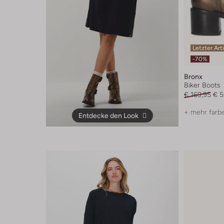
Letzter Art
-70%
Bronx
Biker Boots
€ 169,95
€ 5
+ mehr farb
Entdecke den Look