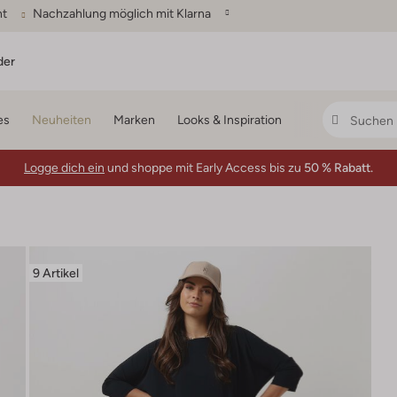
ht
Nachzahlung möglich mit Klarna
der
es
Neuheiten
Marken
Looks & Inspiration
Logge dich ein
und shoppe mit Early Access bis zu
50 % Rabatt.
9 Artikel