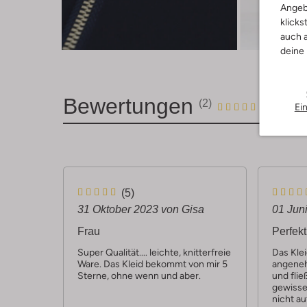
Angeb
klicks
Entde
auch a
deine
Bewertungen
(2)
2
5
Ei
5
/5
Sterne
5
5
(5)
S
S
31 Oktober 2023
von Gisa
01 Jun
t
t
Frau
Perfekt
e
e
Super Qualität.... leichte, knitterfreie
Das Klei
Ware. Das Kleid bekommt von mir 5
angenehm
r
r
Sterne, ohne wenn und aber.
und flie
n
n
gewisse
nicht au
e
e