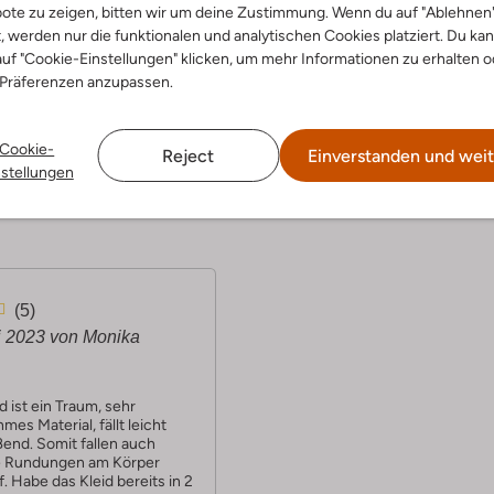
ote zu zeigen, bitten wir um deine Zustimmung. Wenn du auf "Ablehnen
t, werden nur die funktionalen und analytischen Cookies platziert. Du ka
cke den Look
Entdecke den Look
uf "Cookie-Einstellungen" klicken, um mehr Informationen zu erhalten o
 Präferenzen anzupassen.
Cookie-
Reject
Einverstanden und weit
Produktinformation
nstellungen
(5)
i 2023
von Monika
d ist ein Traum, sehr
es Material, fällt leicht
ßend. Somit fallen auch
 Rundungen am Körper
f. Habe das Kleid bereits in 2