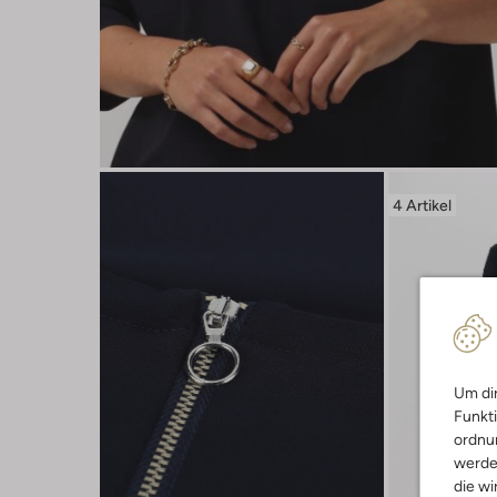
4 Artikel
Um dir
Funkti
ordnun
werde
die wi