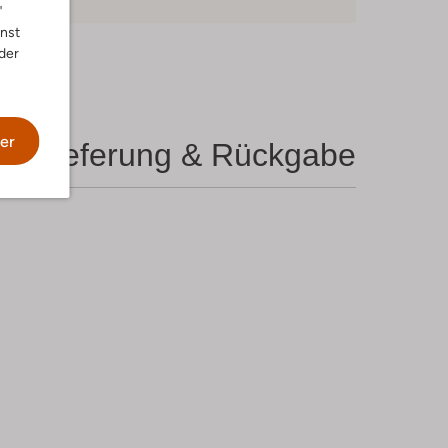
"
nnst
der
er
Lieferung & Rückgabe