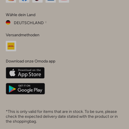
Omoda
Omoda
Omoda
Omoda
Omoda
Wähle dein Land
Instagram
Facebook
TikTok
LinkedIn
YouTube
DEUTSCHLAND
Wähle
Versandmethoden
dein
Schließ
Land
Nederland
België
(Nederlands)
Download onze Omoda app
Belgique
(Français)
Deutschland
*This is only valid for items that are in stock. To be sure, please
check the expected delivery date stated with the product or in
the shoppingbag.