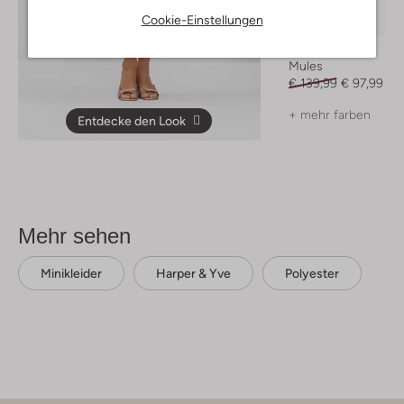
Cookie-Einstellungen
-30%
Ctwlk
Mules
€ 139,99
€ 97,99
+ mehr farben
Entdecke den Look
Mehr sehen
Minikleider
Harper & Yve
Polyester