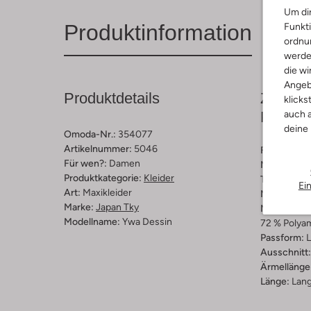
Um dir
Produktinformation
Funkti
ordnun
werde
die wi
Angeb
Produktdetails
Zusamm
klicks
auch a
Passfo
deine
Omoda-Nr.:
354077
Artikelnummer:
5046
Farbe :
San
Für wen?:
Damen
Muster:
Str
Produktkategorie:
Kleider
Trends:
Cla
Ei
Art:
Maxikleider
Material:
Vi
Marke:
Japan Tky
Materiaalp
Modellname:
Ywa Dessin
72 % Polyam
Passform:
L
Ausschnitt:
Ärmellänge
Länge:
Lan