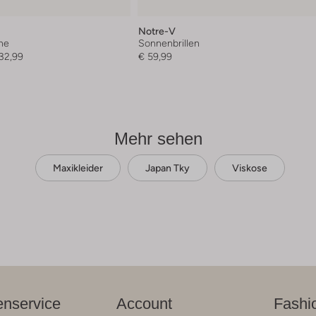
Notre-V
he
Sonnenbrillen
32,99
€ 59,99
Mehr sehen
Maxikleider
Japan Tky
Viskose
nservice
Account
Fashi