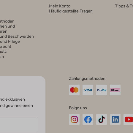
Mein Konto
Tipps & T
Häufig gestellte Fragen
ethoden
hen und
eren
 und Beschwerden
 und Pflege
srecht
hutz
um
Zahlungsmethoden
nd exklusiven
und gewinne einen
Folge uns
Omoda
Omoda
Omoda
Omoda
Om