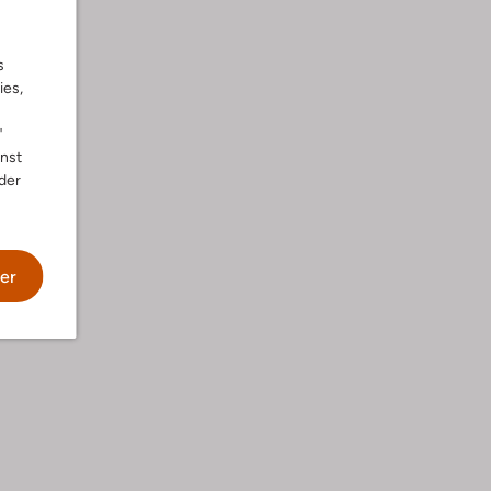
s
ies,
"
nnst
der
he
er