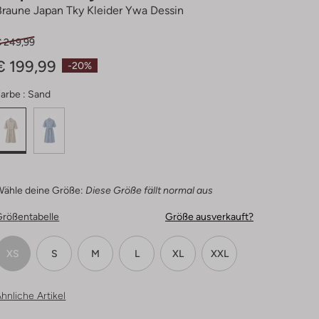
Braune Japan Tky Kleider Ywa Dessin
€ 249,99
€ 199,99
-20%
arbe :
Sand
Wähle deine Größe:
Diese Größe fällt normal aus
Größentabelle
Größe ausverkauft?
XS
S
M
L
XL
XXL
hnliche Artikel