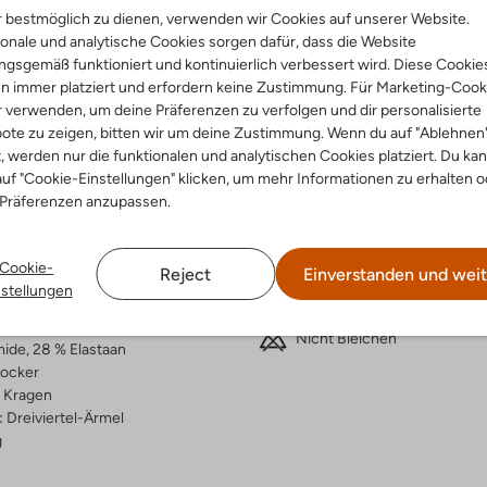
 bestmöglich zu dienen, verwenden wir Cookies auf unserer Website.
Lieferung & Rückgabe
onale und analytische Cookies sorgen dafür, dass die Website
gsgemäß funktioniert und kontinuierlich verbessert wird. Diese Cookie
n immer platziert und erfordern keine Zustimmung. Für Marketing-Cook
r verwenden, um deine Präferenzen zu verfolgen und dir personalisierte
ote zu zeigen, bitten wir um deine Zustimmung. Wenn du auf "Ablehnen
ensetzung &
Waschanleitung
t, werden nur die funktionalen und analytischen Cookies platziert. Du ka
uf "Cookie-Einstellungen" klicken, um mehr Informationen zu erhalten o
rm
 Präferenzen anzupassen.
30 bei 30 Grad Schonwäsc
d
Max. 110 °C
eifen
Cookie-
Reject
Einverstanden und weit
Nicht in den Trockner
ssic Tailoring
nstellungen
skose
Chemisch Reinigen
ercentages:
Nicht Bleichen
ide, 28 % Elastaan
ocker
Kragen
:
Dreiviertel-Ärmel
g