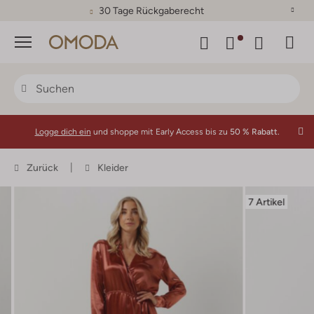
30 Tage Rückgaberecht
Menü
Logge dich ein
und shoppe mit Early Access bis zu
50 % Rabatt.
Zurück
Kleider
7 Artikel