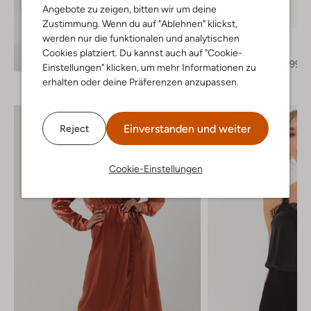
Letzter Artikel
Angebote zu zeigen, bitten wir um deine
-50%
Zustimmung. Wenn du auf "Ablehnen" klickst,
werden nur die funktionalen und analytischen
Notre-V
Hohe Stiefel
Cookies platziert. Du kannst auch auf "Cookie-
Entdecke den Look
€ 229,95
€ 114,99
Einstellungen" klicken, um mehr Informationen zu
erhalten oder deine Präferenzen anzupassen.
Einverstanden und weiter
Reject
Cookie-Einstellungen