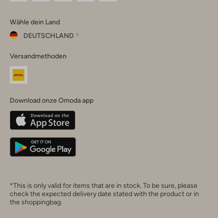
Omoda
Omoda
Omoda
Omoda
Omoda
Wähle dein Land
Instagram
Facebook
TikTok
LinkedIn
YouTube
DEUTSCHLAND
Wähle
Versandmethoden
dein
Schließ
Land
Nederland
België
(Nederlands)
Download onze Omoda app
Belgique
(Français)
Deutschland
*This is only valid for items that are in stock. To be sure, please
check the expected delivery date stated with the product or in
the shoppingbag.