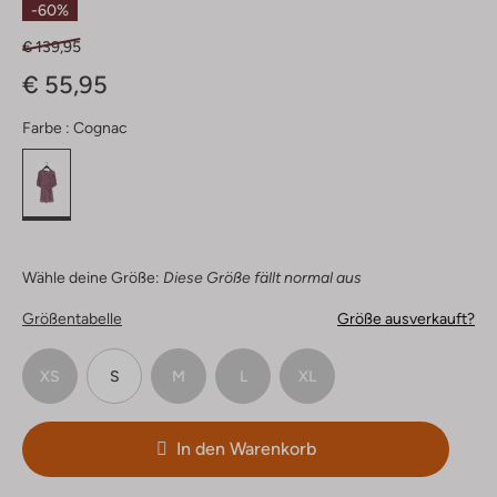
-60%
€ 139,95
€ 55,95
Farbe :
Cognac
Wähle deine Größe:
Diese Größe fällt normal aus
Größentabelle
Größe ausverkauft?
XS
S
M
L
XL
In den Warenkorb