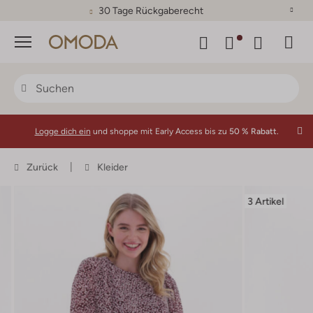
30 Tage Rückgaberecht
Menü
Logge dich ein
und shoppe mit Early Access bis zu
50 % Rabatt.
Zurück
Kleider
3 Artikel