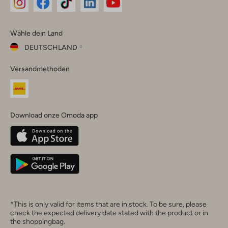
Omoda
Omoda
Omoda
Omoda
Omoda
Wähle dein Land
Instagram
Facebook
TikTok
LinkedIn
YouTube
DEUTSCHLAND
Wähle
Versandmethoden
dein
Schließ
Land
Nederland
België
(Nederlands)
Download onze Omoda app
Belgique
(Français)
Deutschland
*This is only valid for items that are in stock. To be sure, please
check the expected delivery date stated with the product or in
the shoppingbag.