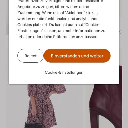
Präferenzen zu verfolgen und dir personalisierte
Angebote zu zeigen, bitten wir um deine
Letzter Artikel
Zustimmung. Wenn du auf "Ablehnen" klickst,
-70%
werden nur die funktionalen und analytischen
Notre-V
Cookies platziert. Du kannst auch auf "Cookie-
Hohe Stiefel
Entdecke den Look
Einstellungen" klicken, um mehr Informationen zu
€ 179,95
€ 53,95
erhalten oder deine Präferenzen anzupassen.
Einverstanden und weiter
Reject
Cookie-Einstellungen