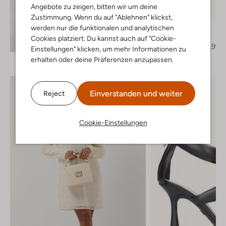
Letzter Artikel
Angebote zu zeigen, bitten wir um deine
-50%
Zustimmung. Wenn du auf "Ablehnen" klickst,
werden nur die funktionalen und analytischen
Toral
Hohe Stiefel
Cookies platziert. Du kannst auch auf "Cookie-
Entdecke den Look
€ 299,95
€ 149,99
Einstellungen" klicken, um mehr Informationen zu
erhalten oder deine Präferenzen anzupassen.
Einverstanden und weiter
Reject
Cookie-Einstellungen