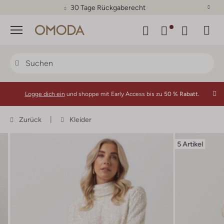
30 Tage Rückgaberecht
Menü
Logge dich ein
und shoppe mit Early Access bis zu
50 % Rabatt.
Zurück
Kleider
5 Artikel