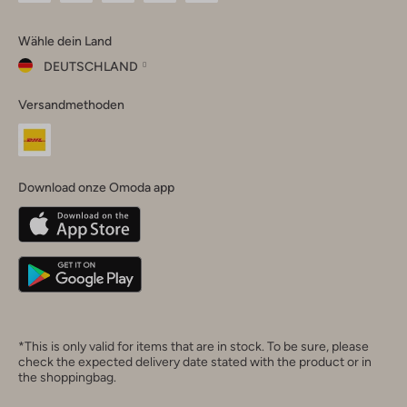
Omoda
Omoda
Omoda
Omoda
Omoda
Wähle dein Land
Instagram
Facebook
TikTok
LinkedIn
YouTube
DEUTSCHLAND
Wähle
Versandmethoden
dein
Schließ
Land
Nederland
België
(Nederlands)
Download onze Omoda app
Belgique
(Français)
Deutschland
*This is only valid for items that are in stock. To be sure, please
check the expected delivery date stated with the product or in
the shoppingbag.