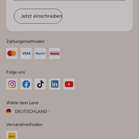
Jetzt einschreiben
Zahlungsmethoden
Folge uns
Omoda
Omoda
Omoda
Omoda
Omoda
Wähle dein Land
Instagram
Facebook
TikTok
LinkedIn
YouTube
DEUTSCHLAND
Wähle
Versandmethoden
dein
Schließ
Land