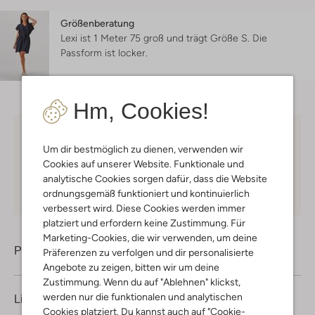
Größenberatung
Lexi ist 1 Meter 75 groß und trägt Größe S.
Die
Passform ist
locker
.
Hm, Cookies!
Kostenloser Versand
ab € 75 für Club-Omoda
Um dir bestmöglich zu dienen, verwenden wir
Mitglieder in Deutschland
Cookies auf unserer Website. Funktionale und
Kauf auf Rechnung
30 Tagen
Rückgaberecht
analytische Cookies sorgen dafür, dass die Website
ordnungsgemäß funktioniert und kontinuierlich
verbessert wird. Diese Cookies werden immer
platziert und erfordern keine Zustimmung. Für
Marketing-Cookies, die wir verwenden, um deine
Produktinformation
Präferenzen zu verfolgen und dir personalisierte
Angebote zu zeigen, bitten wir um deine
Zustimmung. Wenn du auf "Ablehnen" klickst,
werden nur die funktionalen und analytischen
Lieferung & Rückgabe
Cookies platziert. Du kannst auch auf "Cookie-