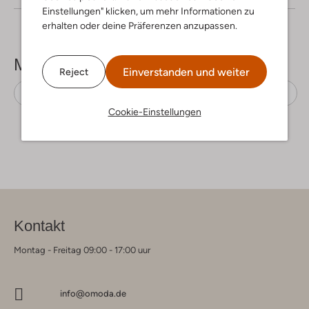
Einstellungen" klicken, um mehr Informationen zu
erhalten oder deine Präferenzen anzupassen.
Mehr sehen
Einverstanden und weiter
Reject
Minikleider
Modström
Ecovero-Viskose
Cookie-Einstellungen
Kontakt
Montag - Freitag 09:00 - 17:00 uur
info@omoda.de