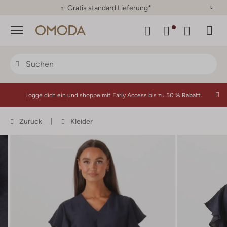
30 Tage Rückgaberecht
Menü
Logge dich ein
und shoppe mit Early Access bis zu
50 % Rabatt.
Zurück
Kleider