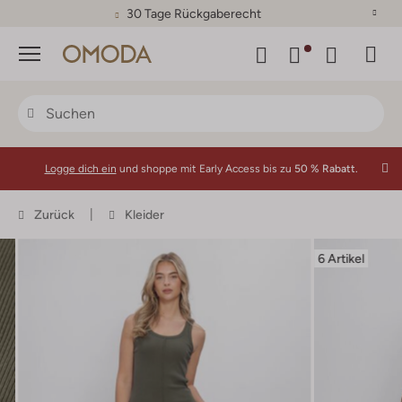
30 Tage Rückgaberecht
Menü
Logge dich ein
und shoppe mit Early Access bis zu
50 % Rabatt.
Zurück
Kleider
6 Artikel