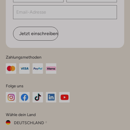
Jetzt einschreiben
Zahlungsmethoden
Folge uns
Omoda
Omoda
Omoda
Omoda
Omoda
Wähle dein Land
Instagram
Facebook
TikTok
LinkedIn
YouTube
DEUTSCHLAND
Wähle