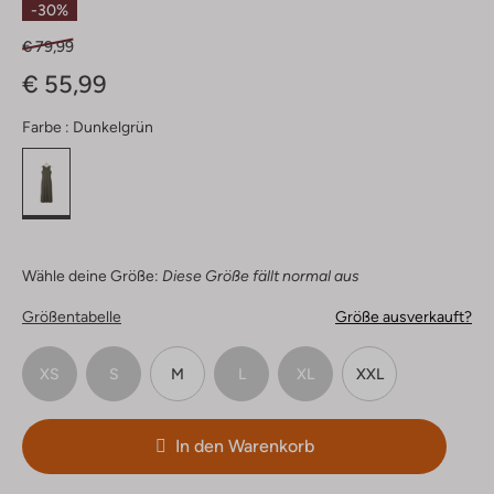
-30%
€ 79,99
€ 55,99
Farbe :
Dunkelgrün
Wähle deine Größe:
Diese Größe fällt normal aus
Größentabelle
Größe ausverkauft?
XS
S
M
L
XL
XXL
In den Warenkorb