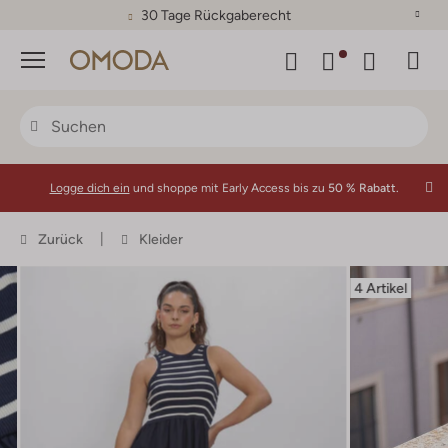
30 Tage Rückgaberecht
Menü
Logge dich ein
und shoppe mit Early Access bis zu
50 % Rabatt.
Zurück
Kleider
4 Artikel