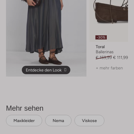
-30%
Toral
Ballerinas
€ 159,99
€ 111,99
+ mehr farben
Entdecke den Look
Mehr sehen
Maxikleider
Nema
Viskose