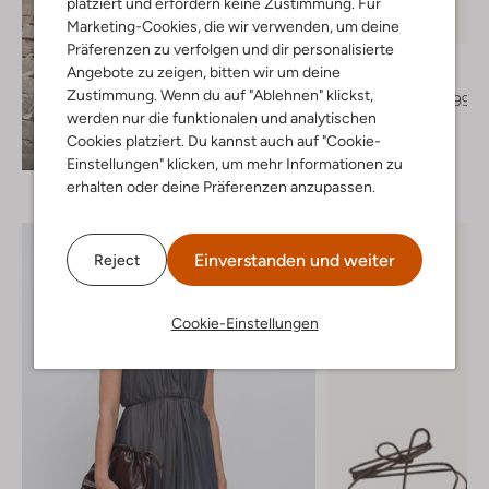
platziert und erfordern keine Zustimmung. Für
Letzter Artikel
Marketing-Cookies, die wir verwenden, um deine
-20%
Präferenzen zu verfolgen und dir personalisierte
Bibi Lou
Angebote zu zeigen, bitten wir um deine
Pantoletten
Zustimmung. Wenn du auf "Ablehnen" klickst,
€ 149,99
€ 119,99
werden nur die funktionalen und analytischen
+ mehr farben
Cookies platziert. Du kannst auch auf "Cookie-
Entdecke den Look
Einstellungen" klicken, um mehr Informationen zu
erhalten oder deine Präferenzen anzupassen.
Einverstanden und weiter
Reject
Cookie-Einstellungen