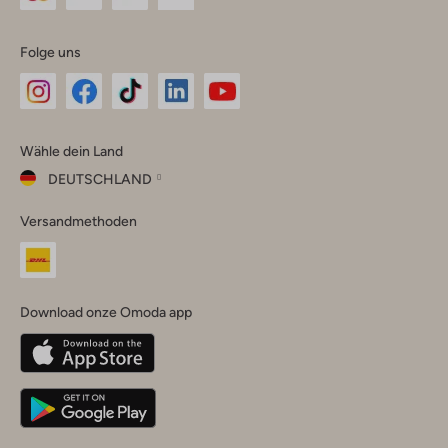
Folge uns
Omoda
Omoda
Omoda
Omoda
Omoda
Wähle dein Land
Instagram
Facebook
TikTok
LinkedIn
YouTube
DEUTSCHLAND
Wähle
Versandmethoden
dein
Schließ
Land
Nederland
België
(Nederlands)
Download onze Omoda app
Belgique
(Français)
Deutschland