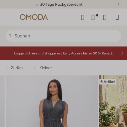
30 Tage Rückgaberecht
Menü
Logge dich ein
und shoppe mit Early Access bis zu
50 % Rabatt.
Zurück
Kleider
6 Artikel