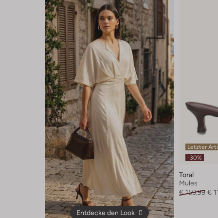
Letzter Art
-30%
Toral
Mules
€ 159,99
€ 1
Entdecke den Look