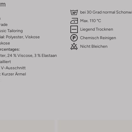
rm
bei 30 Grad normal Schon
u
Max. 110 °C
rade
Liegend Trocknen
ssic Tailoring
al:
Polyester, Viskose
Chemisch Reinigen
skose
Nicht Bleichen
ercentages:
ter, 24 % Viscose, 3 % Elastaan
ailliert
V-Ausschnitt
:
Kurzer Ärmel
z