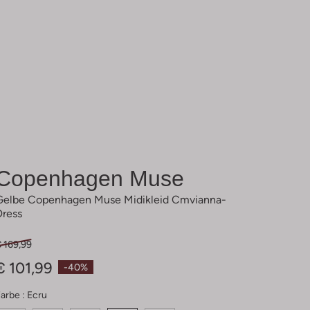
Copenhagen Muse
Gelbe Copenhagen Muse Midikleid Cmvianna-
Dress
 169,99
€ 101,99
-40%
arbe :
Ecru