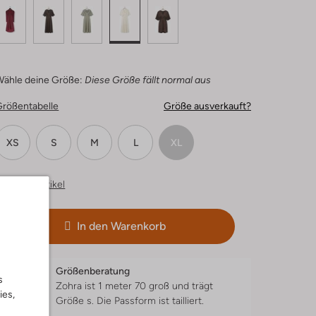
Wähle deine Größe:
Diese Größe fällt normal aus
Größentabelle
Größe ausverkauft?
XS
S
M
L
XL
hnliche Artikel
In den Warenkorb
Größenberatung
s
Zohra ist 1 meter 70 groß und trägt
ies,
Größe s.
Die Passform ist
tailliert
.