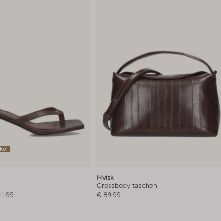
ikel
Hvisk
Crossbody taschen
11,99
€ 89,99