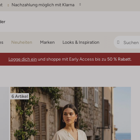
ht
Nachzahlung möglich mit Klarna
der
es
Neuheiten
Marken
Looks & Inspiration
Logge dich ein
und shoppe mit Early Access bis zu
50 % Rabatt.
6 Artikel