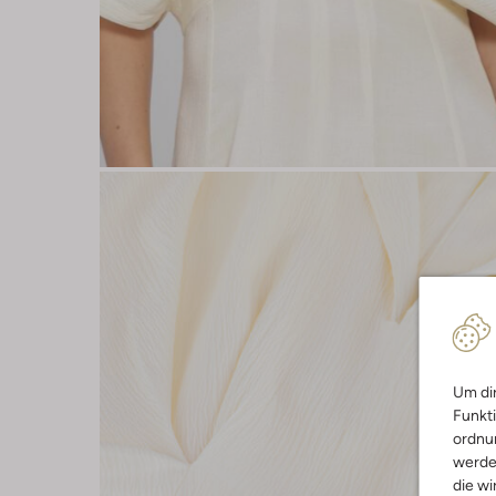
Um dir
Funkti
ordnun
werde
die wi