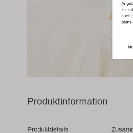
Angeb
klicks
auch a
deine
Ei
Produktinformation
Produktdetails
Zusamm