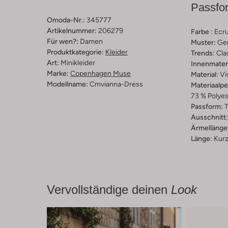
Passfo
Omoda-Nr.:
345777
Artikelnummer:
206279
Farbe :
Ecr
Für wen?:
Damen
Muster:
Ge
Produktkategorie:
Kleider
Trends:
Cla
Art:
Minikleider
Innenmateri
Marke:
Copenhagen Muse
Material:
Vi
Modellname:
Cmvianna-Dress
Materiaalp
73 % Polyes
Passform:
T
Ausschnitt:
Ärmellänge
Länge:
Kur
Vervollständige deinen
Look