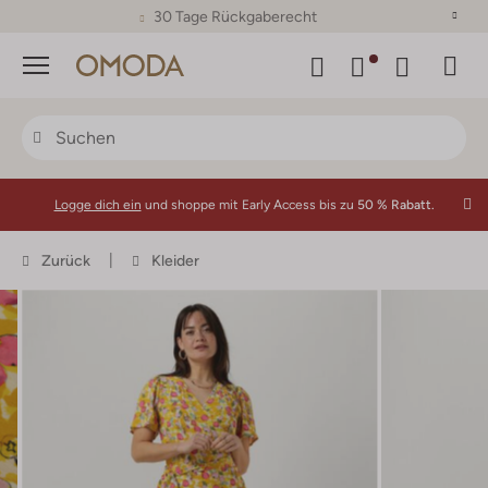
30 Tage Rückgaberecht
Menü
Logge dich ein
und shoppe mit Early Access bis zu
50 % Rabatt.
Zurück
Kleider