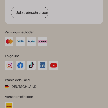
Jetzt einschreiben
Zahlungsmethoden
Folge uns
Omoda
Omoda
Omoda
Omoda
Omoda
Wähle dein Land
Instagram
Facebook
TikTok
LinkedIn
YouTube
DEUTSCHLAND
Wähle
Versandmethoden
dein
Schließ
Land