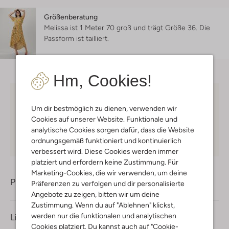
Größenberatung
Melissa ist 1 Meter 70 groß und trägt Größe 36.
Die
Passform ist
tailliert
.
Hm, Cookies!
Kostenloser Versand
ab € 75 für Club-Omoda
Um dir bestmöglich zu dienen, verwenden wir
Mitglieder in Deutschland
Cookies auf unserer Website. Funktionale und
Kauf auf Rechnung
30 Tagen
Rückgaberecht
analytische Cookies sorgen dafür, dass die Website
ordnungsgemäß funktioniert und kontinuierlich
verbessert wird. Diese Cookies werden immer
platziert und erfordern keine Zustimmung. Für
Marketing-Cookies, die wir verwenden, um deine
Produktinformation
Präferenzen zu verfolgen und dir personalisierte
Angebote zu zeigen, bitten wir um deine
Zustimmung. Wenn du auf "Ablehnen" klickst,
werden nur die funktionalen und analytischen
Lieferung & Rückgabe
Cookies platziert. Du kannst auch auf "Cookie-