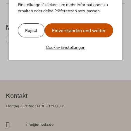
Einstellungen" klicken, um mehr Informationen zu
erhalten oder deine Präferenzen anzupassen.
Mehr sehen
Einverstanden und weiter
Reject
Midikleider
Pom Amsterdam
Viskose
Cookie-Einstellungen
Kontakt
Montag - Freitag 09:00 - 17:00 uur
info@omoda.de