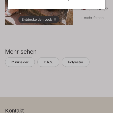
Mules
€ 129,99
€ 103,99
+ mehr farben
Entdecke den Look
Mehr sehen
Minikleider
Y.a.s.
Polyester
Kontakt