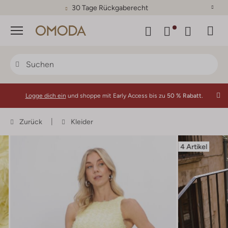
30 Tage Rückgaberecht
Menü
Logge dich ein
und shoppe mit Early Access bis zu
50 % Rabatt.
Zurück
Kleider
4 Artikel