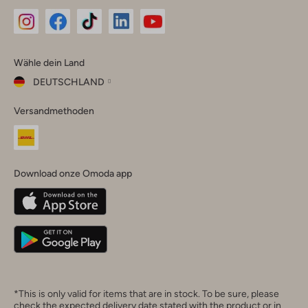
Omoda
Omoda
Omoda
Omoda
Omoda
Wähle dein Land
Instagram
Facebook
TikTok
LinkedIn
YouTube
DEUTSCHLAND
Wähle
Versandmethoden
dein
Schließ
Land
Nederland
België
(Nederlands)
Download onze Omoda app
Belgique
(Français)
Deutschland
*This is only valid for items that are in stock. To be sure, please
check the expected delivery date stated with the product or in