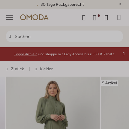
30 Tage Rückgaberecht
Menü
Logge dich ein
und shoppe mit Early Access bis zu
50 % Rabatt.
Zurück
Kleider
5 Artikel