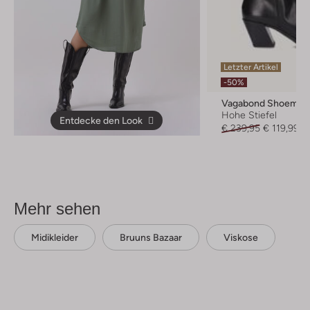
Letzter Artikel
-50%
Vagabond Shoemak
Hohe Stiefel
Entdecke den Look
€ 239,95
€ 119,99
Mehr sehen
Midikleider
Bruuns Bazaar
Viskose