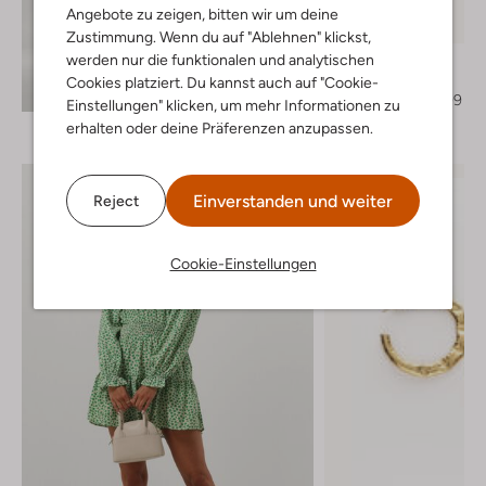
Letzter Artikel
Angebote zu zeigen, bitten wir um deine
-60%
Zustimmung. Wenn du auf "Ablehnen" klickst,
werden nur die funktionalen und analytischen
Notre-V
Cowboystiefel
Cookies platziert. Du kannst auch auf "Cookie-
Entdecke den Look
€ 229,95
€ 91,99
Einstellungen" klicken, um mehr Informationen zu
erhalten oder deine Präferenzen anzupassen.
Einverstanden und weiter
Reject
Cookie-Einstellungen