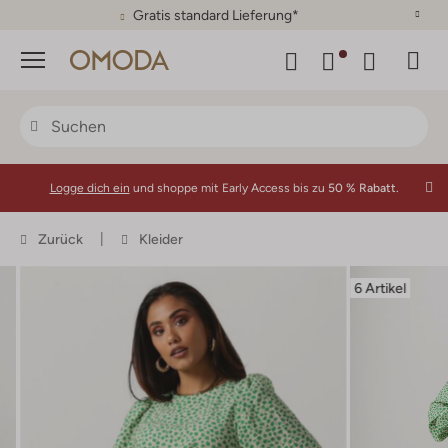
Gratis standard Lieferung*
Menü
Logge dich ein
und shoppe mit Early Access bis zu
50 % Rabatt.
Zurück
Kleider
6 Artikel