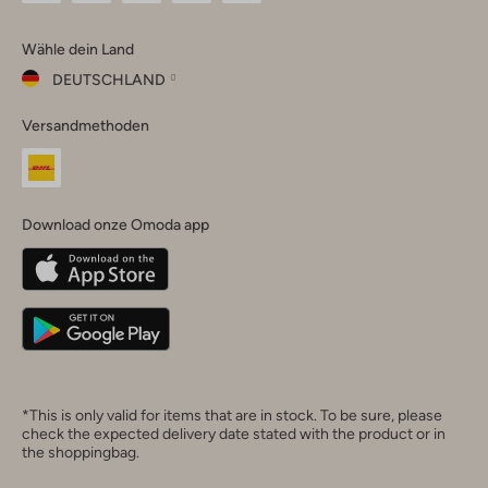
Omoda
Omoda
Omoda
Omoda
Omoda
Wähle dein Land
Instagram
Facebook
TikTok
LinkedIn
YouTube
DEUTSCHLAND
Wähle
Versandmethoden
dein
Schließ
Land
Nederland
België
(Nederlands)
Download onze Omoda app
Belgique
(Français)
Deutschland
*This is only valid for items that are in stock. To be sure, please
check the expected delivery date stated with the product or in
the shoppingbag.