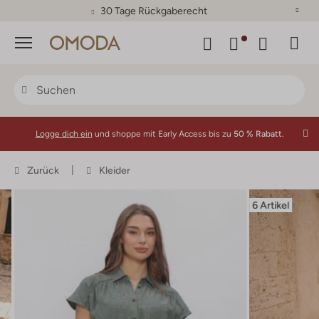
30 Tage Rückgaberecht
Menü
Logge dich ein
und shoppe mit Early Access bis zu
50 % Rabatt.
Zurück
Kleider
6 Artikel