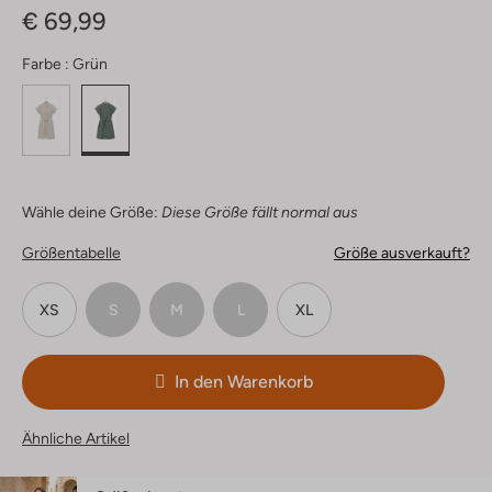
€ 69,99
Farbe :
Grün
Wähle deine Größe:
Diese Größe fällt normal aus
Größentabelle
Größe ausverkauft?
XS
S
M
L
XL
In den Warenkorb
Ähnliche Artikel