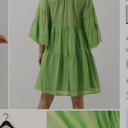
F
Ä
E
s