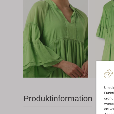
Um dir
Funkti
Produktinformation
ordnun
werde
die wi