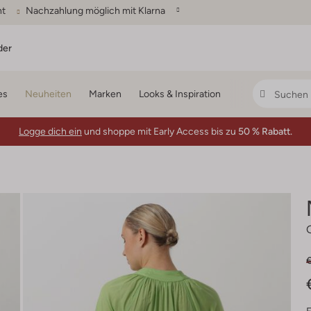
ht
Nachzahlung möglich mit Klarna
der
es
Neuheiten
Marken
Looks & Inspiration
Logge dich ein
und shoppe mit Early Access bis zu
50 % Rabatt.
€