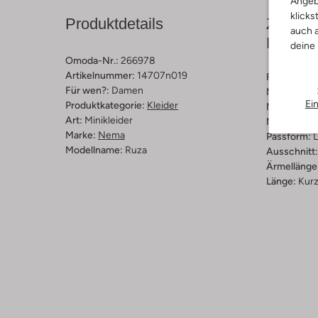
Angeb
klicks
Produktdetails
Zusamm
auch a
Passfo
deine
Omoda-Nr.:
266978
Artikelnummer:
14707n019
Farbe :
Grü
Für wen?:
Damen
Muster:
Ge
Ei
Produktkategorie:
Kleider
Material:
Ba
Art:
Minikleider
Materiaalp
Marke:
Nema
Passform:
L
Modellname:
Ruza
Ausschnitt:
Ärmellänge
Länge:
Kur