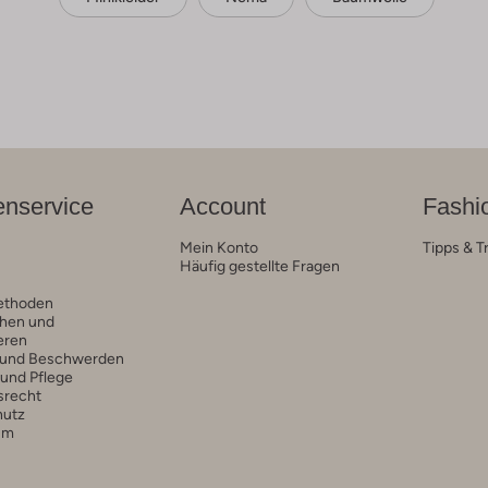
nservice
Account
Fashi
Mein Konto
Tipps & T
Häufig gestellte Fragen
ethoden
hen und
eren
 und Beschwerden
 und Pflege
srecht
hutz
um