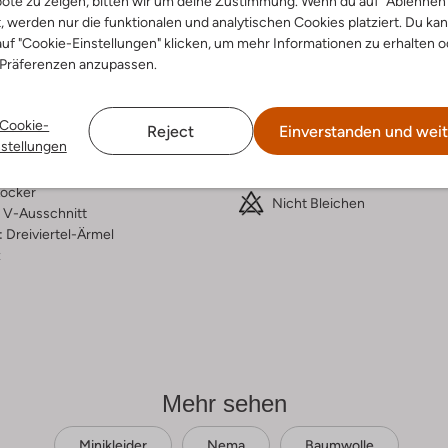
ote zu zeigen, bitten wir um deine Zustimmung. Wenn du auf "Ablehnen
t, werden nur die funktionalen und analytischen Cookies platziert. Du ka
ensetzung &
Waschanleitung
uf "Cookie-Einstellungen" klicken, um mehr Informationen zu erhalten o
rm
 Präferenzen anzupassen.
bei 30 Grad normal Schon
n
Max. 150 °C
Cookie-
rade
Reject
Einverstanden und weit
Nicht in den Trockner
nstellungen
umwolle
ercentages:
100% Katoen
Nicht chemisch Reinigen
ocker
Nicht Bleichen
V-Ausschnitt
:
Dreiviertel-Ärmel
z
Mehr sehen
Minikleider
Nema
Baumwolle