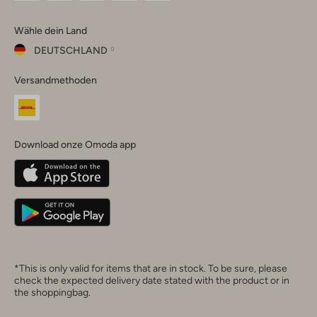
Omoda
Omoda
Omoda
Omoda
Omoda
Wähle dein Land
Instagram
Facebook
TikTok
LinkedIn
YouTube
DEUTSCHLAND
Wähle
Versandmethoden
dein
Schließ
Land
Nederland
België
(Nederlands)
Download onze Omoda app
Belgique
(Français)
Deutschland
*This is only valid for items that are in stock. To be sure, please
check the expected delivery date stated with the product or in
the shoppingbag.