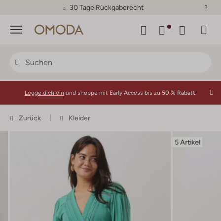
30 Tage Rückgaberecht
Menü
Logge dich ein
und shoppe mit Early Access bis zu
50 % Rabatt.
Zurück
Kleider
5 Artikel