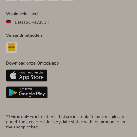
Omoda
Omoda
Omoda
Omoda
Omoda
Wähle dein Land
Instagram
Facebook
TikTok
LinkedIn
YouTube
DEUTSCHLAND
Wähle
Versandmethoden
dein
Schließ
Land
Nederland
België
(Nederlands)
Download onze Omoda app
Belgique
(Français)
Deutschland
*This is only valid for items that are in stock. To be sure, please
check the expected delivery date stated with the product or in
the shoppingbag.