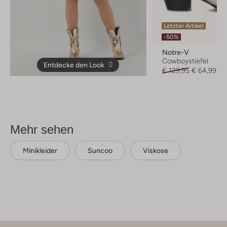
Letzter Artikel
-50%
Notre-V
Cowboystiefel
Entdecke den Look
€ 129,95
€ 64,99
Mehr sehen
Minikleider
Suncoo
Viskose