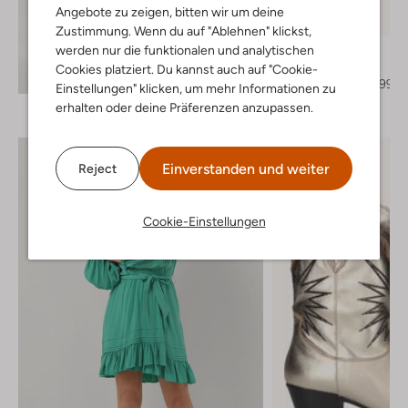
Letzter Artikel
Angebote zu zeigen, bitten wir um deine
-30%
Zustimmung. Wenn du auf "Ablehnen" klickst,
werden nur die funktionalen und analytischen
Notre-V
Hohe Stiefel
Cookies platziert. Du kannst auch auf "Cookie-
Entdecke den Look
€ 219,95
€ 153,99
Einstellungen" klicken, um mehr Informationen zu
erhalten oder deine Präferenzen anzupassen.
Einverstanden und weiter
Reject
Cookie-Einstellungen