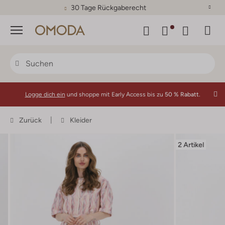
30 Tage Rückgaberecht
Menü
Logge dich ein
und shoppe mit Early Access bis zu
50 % Rabatt.
Zurück
Kleider
2 Artikel