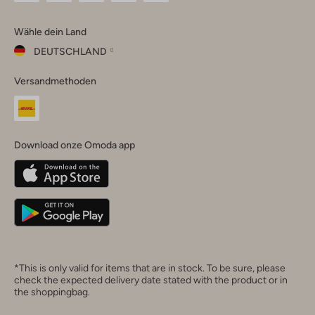
Omoda
Omoda
Omoda
Omoda
Omoda
Wähle dein Land
Instagram
Facebook
TikTok
LinkedIn
YouTube
DEUTSCHLAND
Wähle
Versandmethoden
dein
Schließ
Land
Nederland
België
(Nederlands)
Download onze Omoda app
Belgique
(Français)
Deutschland
*This is only valid for items that are in stock. To be sure, please
check the expected delivery date stated with the product or in
the shoppingbag.