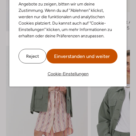
Letzter Artikel
Angebote zu zeigen, bitten wir um deine
-50%
Zustimmung. Wenn du auf "Ablehnen" klickst,
werden nur die funktionalen und analytischen
Via Vai
Sandaletten mit Abs
Cookies platziert. Du kannst auch auf "Cookie-
Entdecke den Look
€ 139,95
€ 69,95
Einstellungen" klicken, um mehr Informationen zu
erhalten oder deine Präferenzen anzupassen.
Einverstanden und weiter
Reject
Cookie-Einstellungen