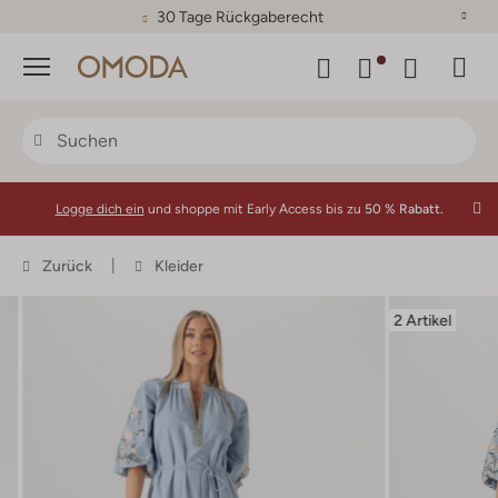
30 Tage Rückgaberecht
Menü
Logge dich ein
und shoppe mit Early Access bis zu
50 % Rabatt.
Zurück
Kleider
2 Artikel