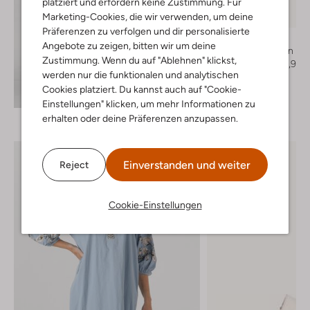
platziert und erfordern keine Zustimmung. Für
Letzter Artikel
Marketing-Cookies, die wir verwenden, um deine
-50%
Präferenzen zu verfolgen und dir personalisierte
Ash
Angebote zu zeigen, bitten wir um deine
Flache Sandalen
Zustimmung. Wenn du auf "Ablehnen" klickst,
€ 249,99
€ 124,99
werden nur die funktionalen und analytischen
+ mehr farben
Cookies platziert. Du kannst auch auf "Cookie-
Entdecke den Look
Einstellungen" klicken, um mehr Informationen zu
erhalten oder deine Präferenzen anzupassen.
Einverstanden und weiter
Reject
Cookie-Einstellungen