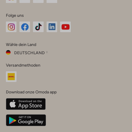
Folge uns
Omoda
Omoda
Omoda
Omoda
Omoda
Wähle dein Land
Instagram
Facebook
TikTok
LinkedIn
YouTube
DEUTSCHLAND
Wähle
Versandmethoden
dein
Schließ
Land
Nederland
België
(Nederlands)
Download onze Omoda app
Belgique
(Français)
Deutschland