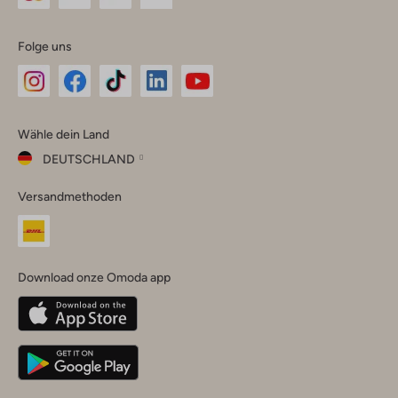
Folge uns
Omoda
Omoda
Omoda
Omoda
Omoda
Wähle dein Land
Instagram
Facebook
TikTok
LinkedIn
YouTube
DEUTSCHLAND
Wähle
Versandmethoden
dein
Schließ
Land
Nederland
België
(Nederlands)
Download onze Omoda app
Belgique
(Français)
Deutschland