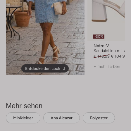
-30%
Notre-V
Sandaletten mit Abs
€ 149,99
€ 104,99
+ mehr farben
Entdecke den Look
Mehr sehen
Minikleider
Ana Alcazar
Polyester