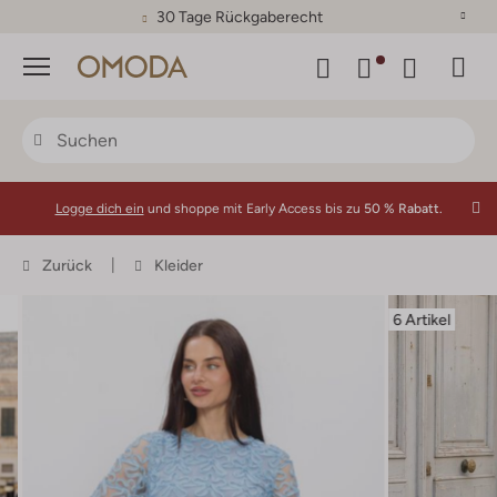
30 Tage Rückgaberecht
Menü
Logge dich ein
und shoppe mit Early Access bis zu
50 % Rabatt.
Zurück
Kleider
6 Artikel