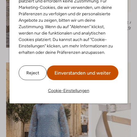
platziert und erfordern keine Zustimmung. Für
Marketing-Cookies, die wir verwenden, um deine
-30%
Präferenzen zu verfolgen und dir personalisierte
Unisa
Angebote zu zeigen, bitten wir um deine
Sandaletten mit Abs
Zustimmung. Wenn du auf "Ablehnen" klickst,
€ 149,99
€ 104,99
werden nur die funktionalen und analytischen
+ mehr farben
Cookies platziert. Du kannst auch auf "Cookie-
Entdecke den Look
Einstellungen" klicken, um mehr Informationen zu
erhalten oder deine Präferenzen anzupassen.
Einverstanden und weiter
Reject
Cookie-Einstellungen