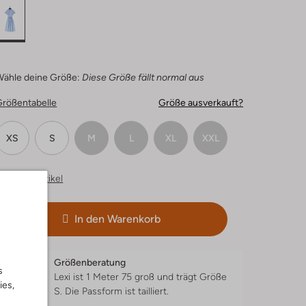
Wähle deine Größe:
Diese Größe fällt normal aus
Größentabelle
Größe ausverkauft?
XS
S
M
L
XL
XXL
hnliche Artikel
In den Warenkorb
Größenberatung
s
Lexi ist 1 Meter 75 groß und trägt Größe
ies,
S.
Die Passform ist
tailliert
.