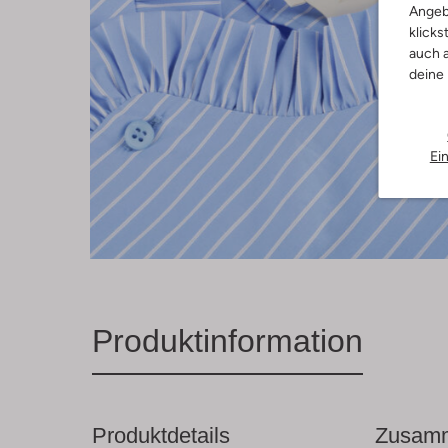
Angeb
klicks
auch a
deine
Ei
Produktinformation
Produktdetails
Zusamm