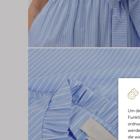
Um dir
Funkti
ordnun
werde
die wi