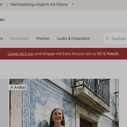
ht
Nachzahlung möglich mit Klarna
der
es
Neuheiten
Marken
Looks & Inspiration
Logge dich ein
und shoppe mit Early Access bis zu
50 % Rabatt.
4 Artikel