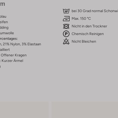
rm
bei 30 Grad normal Schon
blau
Max. 150 °C
eifen
Nicht in den Trockner
dding
umwolle
Chemisch Reinigen
ercentages:
Nicht Bleichen
, 21% Nylon, 3% Elastaan
ailliert
Offener Kragen
:
Kurzer Ärmel
g