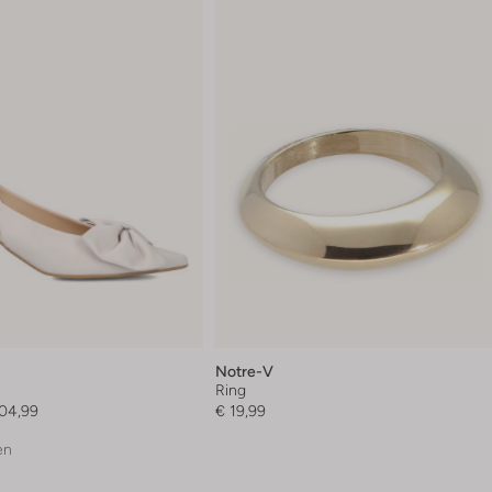
Notre-V
Ring
104,99
€ 19,99
en