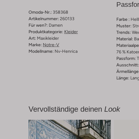
Passfo
Omoda-Nr.:
358368
Artikelnummer:
260133
Farbe :
Hell
Für wen?:
Damen
Muster:
Str
Produktkategorie:
Kleider
Trends:
We
Art:
Maxikleider
Material:
Ba
Marke:
Notre-V
Materiaalp
Modellname:
Nv-Henrica
76 % Katoen
Passform:
T
Ausschnitt:
Ärmellänge
Länge:
Lan
Vervollständige deinen
Look