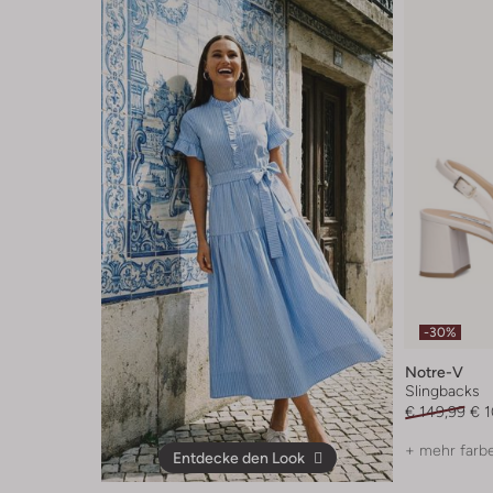
-30%
Notre-V
Slingbacks
€ 149,99
€ 
+ mehr farb
Entdecke den Look