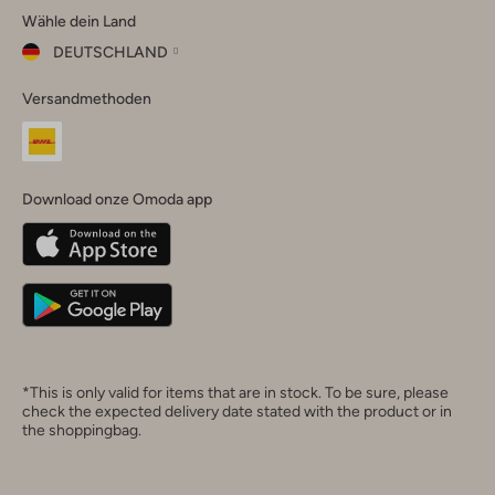
Wähle dein Land
Instagram
Facebook
TikTok
LinkedIn
YouTube
DEUTSCHLAND
Wähle
Versandmethoden
dein
Schließ
Land
Nederland
België
(Nederlands)
Download onze Omoda app
Belgique
(Français)
Deutschland
*This is only valid for items that are in stock. To be sure, please
check the expected delivery date stated with the product or in
the shoppingbag.