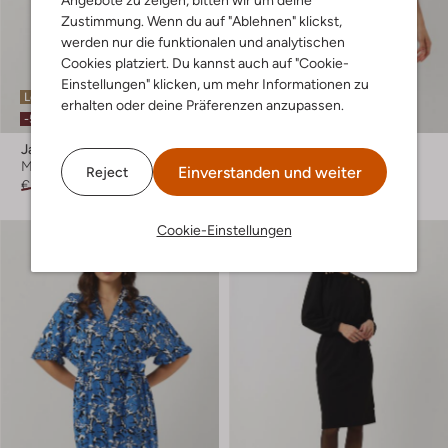
Angebote zu zeigen, bitten wir um deine
Zustimmung. Wenn du auf "Ablehnen" klickst,
werden nur die funktionalen und analytischen
Cookies platziert. Du kannst auch auf "Cookie-
Einstellungen" klicken, um mehr Informationen zu
Letzter Artikel
Letzter Artikel
erhalten oder deine Präferenzen anzupassen.
-50%
-60%
Jansen Amsterdam
Jansen Amsterdam
Minikleid
Minikleid
Einverstanden und weiter
Reject
€ 119,95
€ 59,99
€ 119,95
€ 47,99
Cookie-Einstellungen