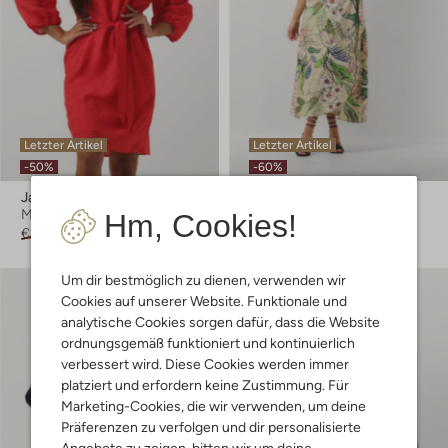
Letzter Artikel
Letzter Artikel
-50%
-60%
Jansen Amsterdam
Jansen Amsterdam
Minikleid
Maxikleid
Hm, Cookies!
€ 179,95
€ 89,99
€ 189,95
€ 75,99
Um dir bestmöglich zu dienen, verwenden wir
Cookies auf unserer Website. Funktionale und
analytische Cookies sorgen dafür, dass die Website
ordnungsgemäß funktioniert und kontinuierlich
verbessert wird. Diese Cookies werden immer
platziert und erfordern keine Zustimmung. Für
Marketing-Cookies, die wir verwenden, um deine
Präferenzen zu verfolgen und dir personalisierte