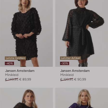
Letzte Größen
Letzter Artikel
-40%
-30%
Jansen Amsterdam
Jansen Amsterdam
Minikleid
Minikleid
€ 149,95
€ 89,99
€ 129,95
€ 90,99