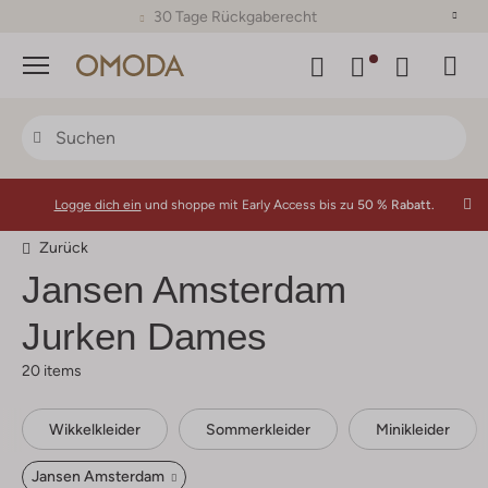
30 Tage Rückgaberecht
Menü
Logge dich ein
und shoppe mit Early Access bis zu
50 % Rabatt.
Zurück
Jansen Amsterdam
Jurken Dames
20 items
Wikkelkleider
Sommerkleider
Minikleider
Jansen Amsterdam