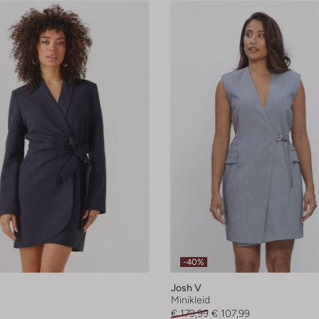
-40%
Josh V
Minikleid
€ 179,99
€ 107,99