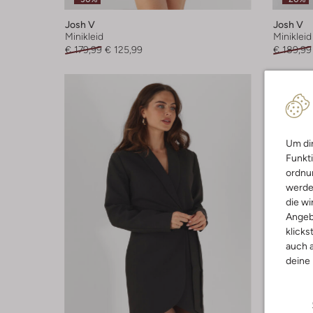
Josh V
Josh V
Minikleid
Minikleid
€ 179,99
€ 125,99
€ 189,99
Um dir
Funkti
ordnun
werde
die wi
Angeb
klicks
auch a
deine