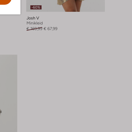
-60%
Josh V
Minikleid
€ 169,99
€ 67,99