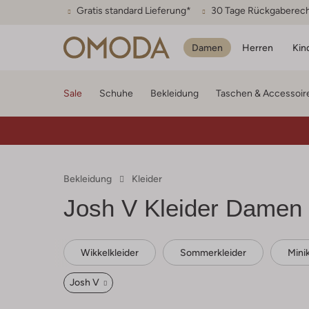
Gratis standard Lieferung*
30 Tage Rückgaberec
Damen
Herren
Kin
Sale
Schuhe
Bekleidung
Taschen & Accessoir
Bekleidung
Kleider
Josh V
Kleider Damen
Wikkelkleider
Sommerkleider
Minik
Josh V