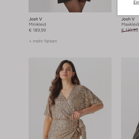
Letzte
Ei
-30%
Josh V
Josh V
Minikleid
Maxikleid
€ 189,99
€ 139,99
+ mehr farben