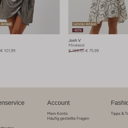
 Artikel
Letzter Artikel
-60%
Josh V
Minikleid
€ 101,99
€ 189,95
€ 75,99
nservice
Account
Fashi
Mein Konto
Tipps & T
Häufig gestellte Fragen
ethoden