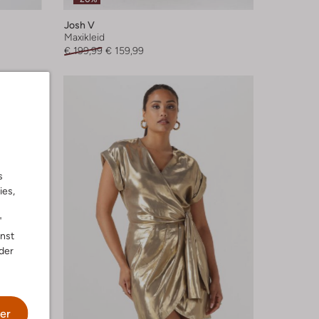
Josh V
Maxikleid
€ 199,99
€ 159,99
s
ies,
"
nnst
der
er