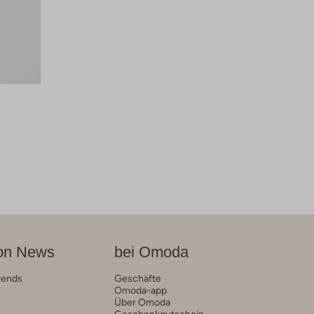
on News
bei Omoda
rends
Geschäfte
Omoda-app
Über Omoda
Geschenkgutschein