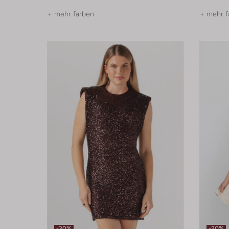
+ mehr farben
+ mehr f
-30%
-20%