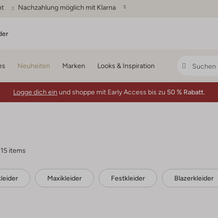
ht
Nachzahlung möglich mit Klarna
der
es
Neuheiten
Marken
Looks & Inspiration
Logge dich ein
und shoppe mit Early Access bis zu
50 % Rabatt.
15 items
leider
Maxikleider
Festkleider
Blazerkleider