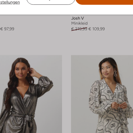
 Größen
Letzte Größen
nstellungen
-50%
Josh V
Minikleid
€ 97,99
€ 219,99
€ 109,99