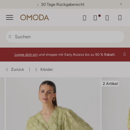
30 Tage Rückgaberecht
Menü
Logge dich ein
und shoppe mit Early Access bis zu
50 % Rabatt.
Zurück
Kleider
2 Artikel