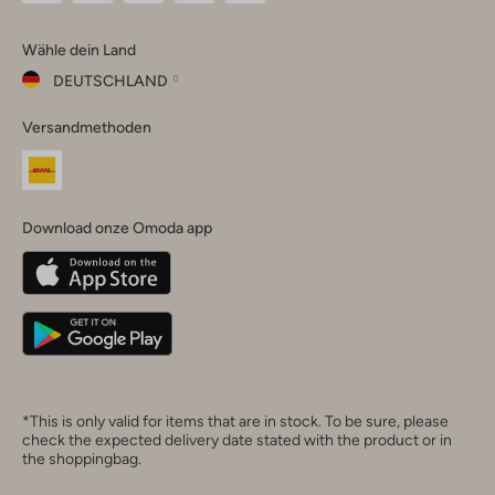
Omoda
Omoda
Omoda
Omoda
Omoda
Wähle dein Land
Instagram
Facebook
TikTok
LinkedIn
YouTube
DEUTSCHLAND
Wähle
Versandmethoden
dein
Schließ
Land
Nederland
België
(Nederlands)
Download onze Omoda app
Belgique
(Français)
Deutschland
*This is only valid for items that are in stock. To be sure, please
check the expected delivery date stated with the product or in
the shoppingbag.