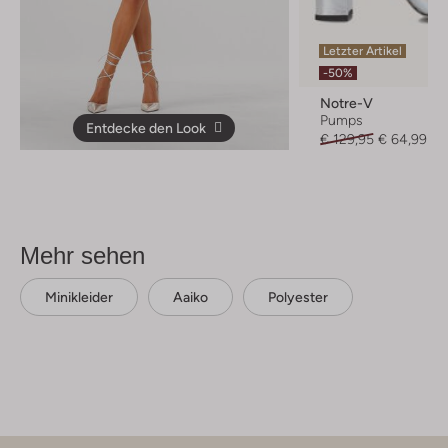
Letzter Artikel
-50%
Notre-V
Pumps
Entdecke den Look
€ 129,95
€ 64,99
Mehr sehen
Minikleider
Aaiko
Polyester