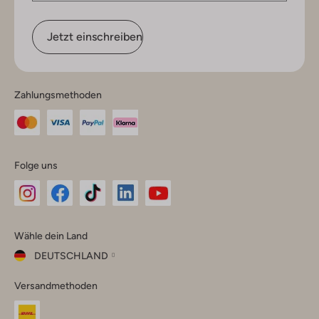
Jetzt einschreiben
Zahlungsmethoden
Folge uns
Omoda
Omoda
Omoda
Omoda
Omoda
Wähle dein Land
Instagram
Facebook
TikTok
LinkedIn
YouTube
DEUTSCHLAND
Wähle
Versandmethoden
dein
Schließ
Land