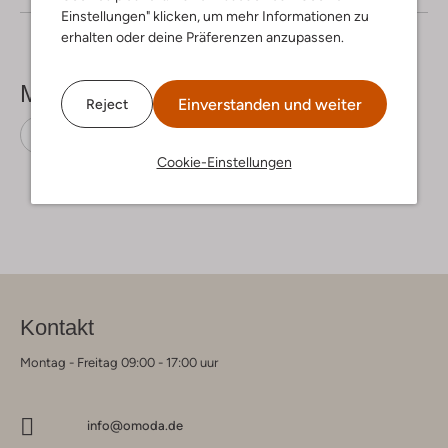
Einstellungen" klicken, um mehr Informationen zu
erhalten oder deine Präferenzen anzupassen.
Mehr sehen
Einverstanden und weiter
Reject
Minikleider
Moscow
Leinen
Cookie-Einstellungen
Kontakt
Montag - Freitag 09:00 - 17:00 uur
info@omoda.de