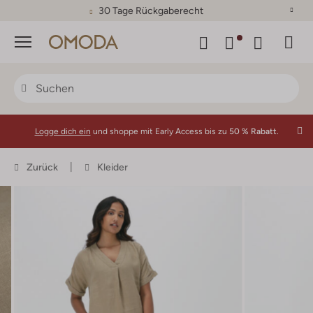
30 Tage Rückgaberecht
Menü
Logge dich ein
und shoppe mit Early Access bis zu
50 % Rabatt.
Zurück
Kleider