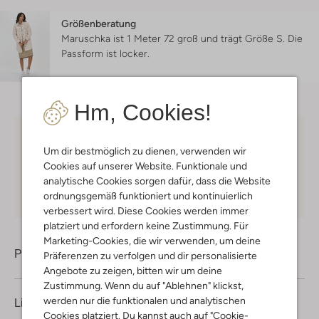
Größenberatung
Maruschka ist 1 Meter 72 groß und trägt Größe S.
Die
Passform ist
locker
.
Hm, Cookies!
Kostenloser Versand
ab € 75 für Club-Omoda
Um dir bestmöglich zu dienen, verwenden wir
Mitglieder in Deutschland
Cookies auf unserer Website. Funktionale und
Kauf auf Rechnung
30 Tagen
Rückgaberecht
analytische Cookies sorgen dafür, dass die Website
ordnungsgemäß funktioniert und kontinuierlich
verbessert wird. Diese Cookies werden immer
platziert und erfordern keine Zustimmung. Für
Marketing-Cookies, die wir verwenden, um deine
Produktinformation
Präferenzen zu verfolgen und dir personalisierte
Angebote zu zeigen, bitten wir um deine
Zustimmung. Wenn du auf "Ablehnen" klickst,
werden nur die funktionalen und analytischen
Lieferung & Rückgabe
Cookies platziert. Du kannst auch auf "Cookie-